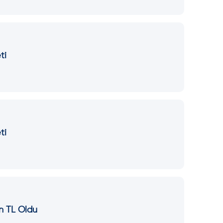
ti
ti
n TL Oldu