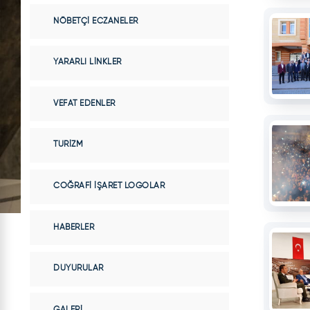
NÖBETÇI ECZANELER
YARARLI LINKLER
VEFAT EDENLER
TURIZM
COĞRAFI İŞARET LOGOLAR
HABERLER
DUYURULAR
GALERI