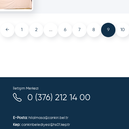
←
1
2
...
6
7
8
9
10
İletişim Merkezi
0 (376) 212 14 00
E-Posta:
hilalmasa@cankiri.bel.tr
Kep:
cankiribelediyesi@hs01.kep.tr