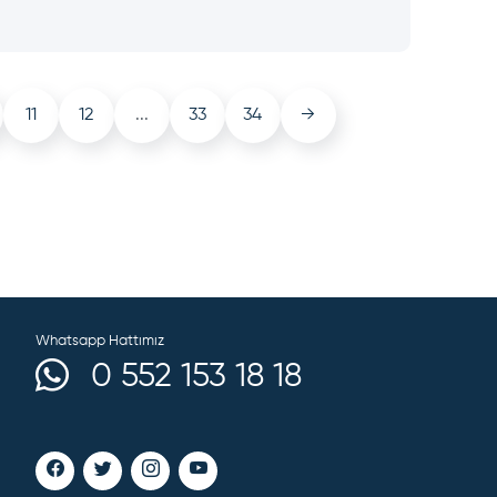
11
12
...
33
34
→
Whatsapp Hattımız
0 552 153 18 18