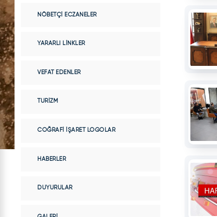
NÖBETÇI ECZANELER
YARARLI LINKLER
VEFAT EDENLER
TURIZM
COĞRAFI İŞARET LOGOLAR
HABERLER
DUYURULAR
GALERI