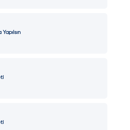
 Yapılsın
ti
ti