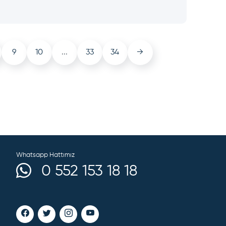
9
10
...
33
34
→
Whatsapp Hattımız
0 552 153 18 18