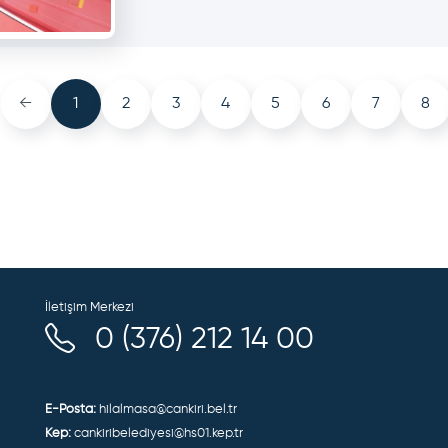
←
1
2
3
4
5
6
7
8
İletişim Merkezi
0 (376) 212 14 00
E-Posta:
hilalmasa@cankiri.bel.tr
Kep:
cankiribelediyesi@hs01.kep.tr