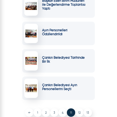
Başkan Esen Birim Müdürleri
ile Değerlendirme Toplantısı
Yaptı
Ayın Personelleri
Ödüllendirildi
Çankırı Belediyesi Tarihinde
Bir İlk
Çankırı Belediyesi Ayın
Personellerini Seçti
←
1
2
3
4
11
12
13