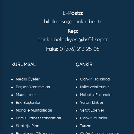
E-Posta:
hilalmasa@cankiri.bel.tr
Kep:
cankiribelediyesi@hs01.kep.tr
Faks:
0 (376) 213 25 05
KURUMSAL
ÇANKIRI
Meclis Üyeleri
Çankırı Hakkında
Başkan Yardımcıları
Milletvekillerimiz
Müdürlükler
Nöbetçi Eczaneler
Eski Başkanlar
Yararlı Linkler
Mahalle Muhtarlıkları
Vefat Edenler
Kamu Hizmet Standartları
Çankırı Müzikleri
Stratejik Plan
Turizm
Formlar ve Dilekçeler
Coğrafi İşaret Logolar