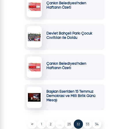
Çankırı Belediyesi'nden
Haftanın Özeti
Devlet Bahçeli Parkı Çocuk
Cıvıltıları ile Doldu
Çankırı Belediyesi'nden
Haftanın Özeti
Başkan Esen’den 15 Temmuz
Demokrasi ve Milli Birlik Günü
Mesajı
←
1
2
...
25
32
33
34