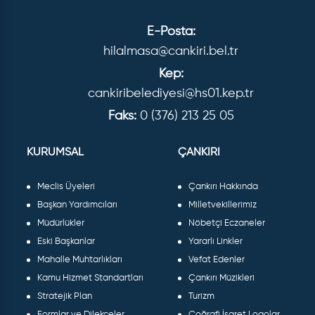
E-Posta:
hilalmasa@cankiri.bel.tr
Kep:
cankiribelediyesi@hs01.kep.tr
Faks:
0 (376) 213 25 05
KURUMSAL
ÇANKIRI
Meclis Üyeleri
Çankırı Hakkında
Başkan Yardımcıları
Milletvekillerimiz
Müdürlükler
Nöbetçi Eczaneler
Eski Başkanlar
Yararlı Linkler
Mahalle Muhtarlıkları
Vefat Edenler
Kamu Hizmet Standartları
Çankırı Müzikleri
Stratejik Plan
Turizm
Formlar ve Dilekçeler
Coğrafi İşaret Logolar