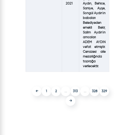
2021
Aydın, Behice,
Saniye, Ayşe,
Songül Aydın'ın
babaları
Belediyeden
emekli Bekir,
Salim Aydın'ın
amcaları
ADEM AYDIN
vefat etmiştir.
Cenazesi aile
mezarlığında
toprağa
verilecektir.
←
1
2
...
313
...
328
329
→