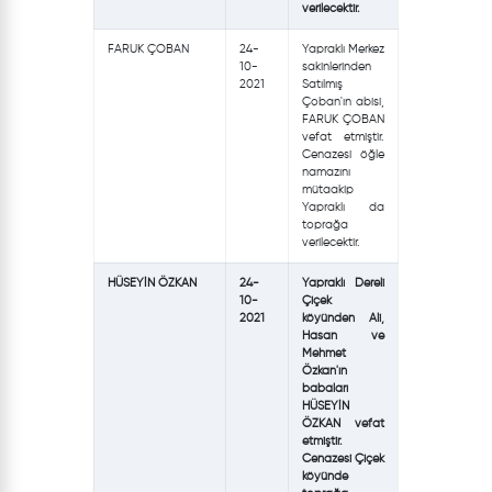
verilecektir.
FARUK ÇOBAN
24-
Yapraklı Merkez
10-
sakinlerinden
2021
Satılmış
Çoban'ın abisi,
FARUK ÇOBAN
vefat etmiştir.
Cenazesi öğle
namazını
mütaakip
Yapraklı da
toprağa
verilecektir.
HÜSEYİN ÖZKAN
24-
Yapraklı Dereli
10-
Çiçek
2021
köyünden Ali,
Hasan ve
Mehmet
Özkan'ın
babaları
HÜSEYİN
ÖZKAN vefat
etmiştir.
Cenazesi Çiçek
köyünde