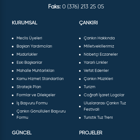
Faks:
0 (376) 213 25 05
KURUMSAL
ÇANKIRI
Meclis Üyeleri
Çankırı Hakkında
Başkan Yardımcıları
Milletvekillerimiz
Müdürlükler
Nöbetçi Eczaneler
Eski Başkanlar
Yararlı Linkler
Mahalle Muhtarlıkları
Vefat Edenler
Kamu Hizmet Standartları
Çankırı Müzikleri
Stratejik Plan
Turizm
Formlar ve Dilekçeler
Coğrafi İşaret Logolar
İş Başvuru Formu
Uluslararası Çankırı Tuz
Festivali
Çankırı Gönüllüleri Başvuru
Formu
Turistik Tuz Treni
GÜNCEL
PROJELER