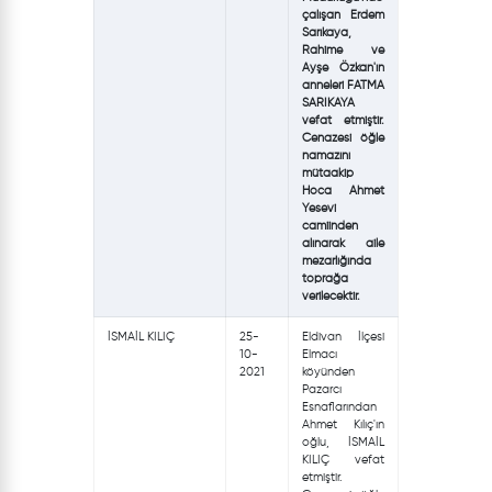
çalışan Erdem
Sarıkaya,
Rahime ve
Ayşe Özkan'ın
anneleri FATMA
SARIKAYA
vefat etmiştir.
Cenazesi öğle
namazını
mütaakip
Hoca Ahmet
Yesevi
camiinden
alınarak aile
mezarlığında
toprağa
verilecektir.
İSMAİL KILIÇ
25-
Eldivan İlçesi
10-
Elmacı
2021
köyünden
Pazarcı
Esnaflarından
Ahmet Kılıç'ın
oğlu, İSMAİL
KILIÇ vefat
etmiştir.