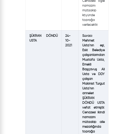
Cenazesi öğle
namazını
mütaakip
köyünde
toprağa
verilecektir.
ŞÜKRAN DÖNDÜ
24-
Suvacı
USTA
10-
Mehmet
2021
Usta'nın eşi,
Eski Belediye
çalışanlarından
Mustafa Usta,
Emekli
Başçavuş Ali
Usta ve DDY
çalışan
Makinist Turgut
Usta'nın
anneleri
ŞÜKRAN
DÖNDÜ USTA
vefat etmiştir.
Cenazesi ikindi
namazını
mütaakip aile
mezarlığında
toprağa