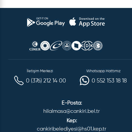
İletişim Merkezi
Whatsapp Hattımız
0 (376) 212 14 00
0 552 153 18 18
E-Posta:
hilalmasa@cankiri.bel.tr
Kep:
cankiribelediyesi@hs01.kep.tr