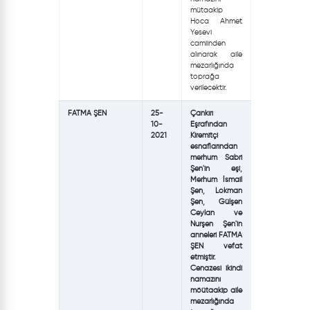
mütaakip
Hoca Ahmet
Yesevi
camiinden
alınarak aile
mezarlığında
toprağa
verilecektir.
FATMA ŞEN
25-
Çankırı
10-
Eşrafından
2021
Kiremitçi
esnaflarından
merhum Sabri
Şen'in eşi,
Merhum İsmail
Şen, Lokman
Şen, Gülşen
Ceylan ve
Nurşen Şen'in
anneleri FATMA
ŞEN vefat
etmiştir.
Cenazesi ikindi
namazını
möütaakip aile
mezarlığında