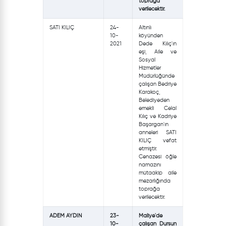
toprağa
verilecektir.
SATI KILIÇ
24-
Altınlı
10-
köyünden
2021
Dede Kılıç'ın
eşi, Aile ve
Sosyal
Hizmetler
Müdürlüğünde
çalışan Bedriye
Karakoç,
Belediyeden
emekli Celal
Kılıç ve Kadriye
Başargan'ın
anneleri SATI
KILIÇ vefat
etmiştir.
Cenazesi öğle
namazını
mütaakip aile
mezarlığında
toprağa
verilecektir.
ADEM AYDIN
23-
Maliye'de
10-
çalışan Dursun