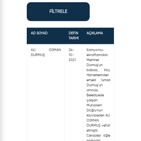
FİLTRELE
AD SOYAD
DEFİN
AÇIKLAMA
TARİHİ
ALİ OSMAN
26-
Kamyoncu
DURMUŞ
10-
esnaflarından
2021
Mehmet
Durmuş'un
babası, Köy
Hizmetlerinden
emekli İsmail
Durmuş'un
amcası,
Belediyede
çalışan
Muharrem
Doğru'nun
kayınpederi ALİ
OSMAN
DURMUŞ vefat
etmiştir.
Cenazesi öğle
namazını