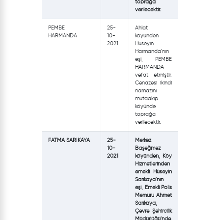
toprağa
verilecektir.
PEMBE
25-
Ahlat
HARMANDA
10-
köyünden
2021
Hüseyin
Harmanda'nın
eşi, PEMBE
HARMANDA
vefat etmiştir.
Cenazesi ikindi
namazını
mütaakip
köyünde
toprağa
verilecektir.
FATMA SARIKAYA
25-
Merkez
10-
Başeğmez
2021
köyünden, Köy
Hizmetlerinden
emekli Hüseyin
Sarıkaya'nın
eşi, Emekli Polis
Memuru Ahmet
Sarıkaya,
Çevre Şehircilik
Müdürlüğü'nde