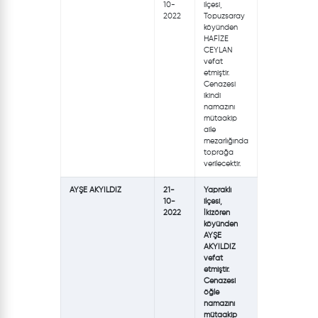
10-
ilçesi,
2022
Topuzsaray
köyünden
HAFİZE
CEYLAN
vefat
etmiştir.
Cenazesi
ikindi
namazını
mütaakip
aile
mezarlığında
toprağa
verilecektir.
AYŞE AKYILDIZ
21-
Yapraklı
10-
ilçesi,
2022
İkizören
köyünden
AYŞE
AKYILDIZ
vefat
etmiştir.
Cenazesi
öğle
namazını
mütaakip