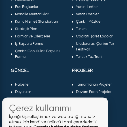
Eski Başkanlar
Yararlı Linkler
Mahalle Muhtarlıkları
Vefat Edenler
Kamu Hizmet Standartları
Çankırı Müzikleri
Stratejik Plan
Turizm
Formlar ve Dilekçeler
Coğrafi İşaret Logolar
İş Başvuru Formu
Uluslararası Çankırı Tuz
Festivali
Çankırı Gönüllüleri Başvuru
Formu
Turistik Tuz Treni
GÜNCEL
PROJELER
Haberler
Tamamlanan Projeler
Duyurular
Devam Eden Projeler
Dergiler ve Gazeteler
Planlanan Projeler
Çerez kullanımı
Galeri
AB Projeleri
Etkinlikler
Sosyal Projeler
İçeriği kişiselleştirmek ve web trafiğini analiz
Meclis Kararları
etmek için kendi ve üçüncü taraf çerezlerimizi