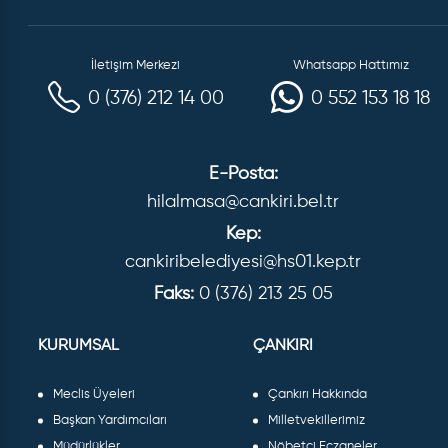
İletişim Merkezi
Whatsapp Hattımız
0 (376) 212 14 00
0 552 153 18 18
E-Posta:
hilalmasa@cankiri.bel.tr
Kep:
cankiribelediyesi@hs01.kep.tr
Faks:
0 (376) 213 25 05
KURUMSAL
ÇANKIRI
Meclis Üyeleri
Çankırı Hakkında
Başkan Yardımcıları
Milletvekillerimiz
Müdürlükler
Nöbetçi Eczaneler