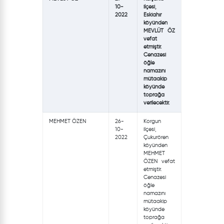
10-
ilçesi,
2022
Eskiahır
köyünden
MEVLÜT ÖZ
vefat
etmiştir.
Cenazesi
öğle
namazını
mütaakip
köyünde
toprağa
verilecektir.
MEHMET ÖZEN
26-
Korgun
10-
ilçesi,
2022
Çukurören
köyünden
MEHMET
ÖZEN vefat
etmiştir.
Cenazesi
öğle
namazını
mütaakip
köyünde
toprağa