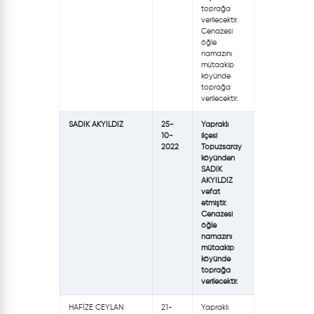
toprağa
verilecektir.
Cenazesi
öğle
namazını
mütaakip
köyünde
toprağa
verilecektir.
SADIK AKYILDIZ
25-
Yapraklı
10-
ilçesi
2022
Topuzsaray
köyünden
SADIK
AKYILDIZ
vefat
etmiştir.
Cenazesi
öğle
namazını
mütaakip
köyünde
toprağa
verilecektir.
HAFİZE CEYLAN
21-
Yapraklı