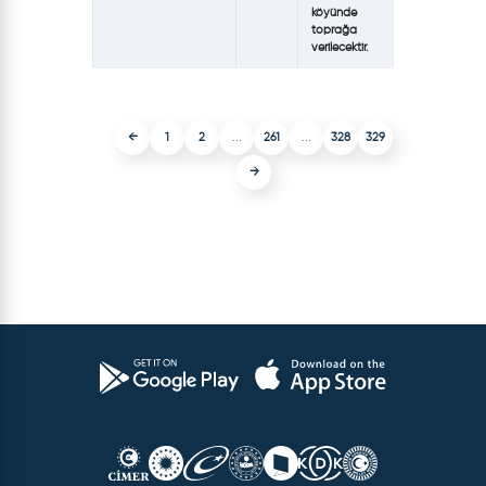
köyünde
toprağa
verilecektir.
←
1
2
...
261
...
328
329
→