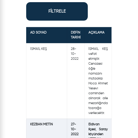
FİLTRELE
AD SOYAD
DEFİN
AÇIKLAMA
TARİHİ
İSMAİL KEŞ
28-
İSMAİL KEŞ
10-
vefat
2022
etmiştir.
Cenazesi
öğle
namazını
mütaakip
Hoca Ahmet
Yesevi
camiinden
alınarak aile
mezarlığında
toprağa
verilecektir.
KEZBAN METİN
27-
Eldivan
10-
ilçesi, Saray
2022
köyünden