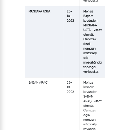
verilecektir.
MUSTAFA USTA
25-
Merkez
10-
Beştut
2022
köyünden
MUSTAFA
USTA vefat
etmiştir.
Cenazesi
ikindi
namazını
mütaakip
aile
mezarlığında
toprağa
verilecektir.
ŞABAN ARAÇ
25-
Merkez
10-
İnandık
2022
köyünden
ŞABAN
ARAÇ vefat
etmiştir.
Cenazesi
öğle
namazını
mütaakip
köyünde