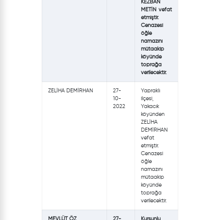
KEZBAN
METİN vefat
etmiştir.
Cenazesi
öğle
namazını
mütaakip
köyünde
toprağa
verilecektir.
ZELİHA DEMİRHAN
27-
Yapraklı
10-
ilçesi,
2022
Yakacık
köyünden
ZELİHA
DEMİRHAN
vefat
etmiştir.
Cenazesi
öğle
namazını
mütaakip
köyünde
toprağa
verilecektir.
MEVLÜT ÖZ
27-
Kurşunlu