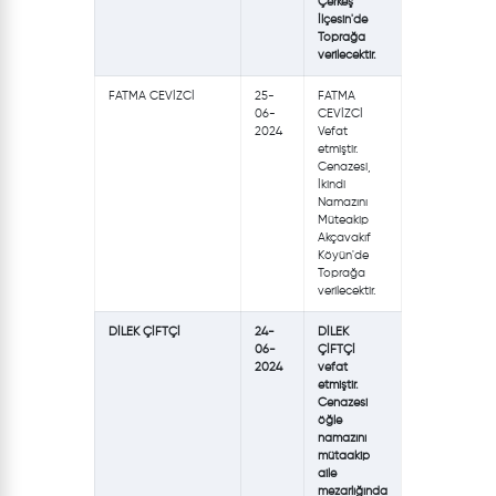
Çerkeş
İlçesin'de
Toprağa
verilecektir.
FATMA CEVİZCİ
25-
FATMA
06-
CEVİZCİ
2024
Vefat
etmiştir.
Cenazesi,
İkindi
Namazını
Müteakip
Akçavakıf
Köyün'de
Toprağa
verilecektir.
DİLEK ÇİFTÇİ
24-
DİLEK
06-
ÇİFTÇİ
2024
vefat
etmiştir.
Cenazesi
öğle
namazını
mütaakip
aile
mezarlığında