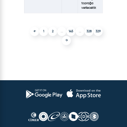
toprağa
verilecektir.
←
1
2
...
145
...
328
329
→