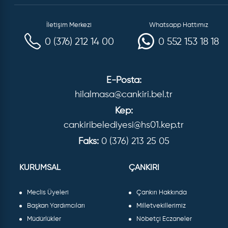
İletişim Merkezi
Whatsapp Hattımız
0 (376) 212 14 00
0 552 153 18 18
E-Posta:
hilalmasa@cankiri.bel.tr
Kep:
cankiribelediyesi@hs01.kep.tr
Faks:
0 (376) 213 25 05
KURUMSAL
ÇANKIRI
Meclis Üyeleri
Çankırı Hakkında
Başkan Yardımcıları
Milletvekillerimiz
Müdürlükler
Nöbetçi Eczaneler