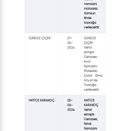
namazını
mütaakip
Samsun
ilinde
toprağa
verilecektir.
SÜNDÜZ ÇİÇEK
27-
SÜNDÜZ
06-
ÇİÇEK
2024
Vefat
etmiştir.
Cenazesi,
kindi
Namazını
Müteakip
Çatal Elma
Köyün'de
Toprağa
verilecektir.
HATİCE KARAKOÇ
25-
HATİCE
06-
KARAKOÇ
2024
Vefat
etmiştir.
Cenazesi,
İkindi
Namazını