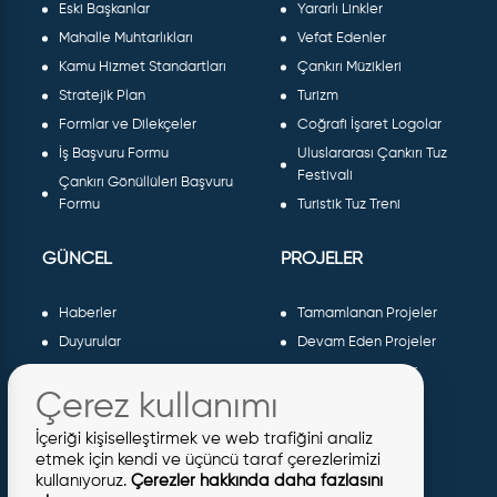
Eski Başkanlar
Yararlı Linkler
Mahalle Muhtarlıkları
Vefat Edenler
Kamu Hizmet Standartları
Çankırı Müzikleri
Stratejik Plan
Turizm
Formlar ve Dilekçeler
Coğrafi İşaret Logolar
İş Başvuru Formu
Uluslararası Çankırı Tuz
Festivali
Çankırı Gönüllüleri Başvuru
Formu
Turistik Tuz Treni
GÜNCEL
PROJELER
Haberler
Tamamlanan Projeler
Duyurular
Devam Eden Projeler
Dergiler ve Gazeteler
Planlanan Projeler
Çerez kullanımı
Galeri
AB Projeleri
Etkinlikler
Sosyal Projeler
İçeriği kişiselleştirmek ve web trafiğini analiz
Meclis Kararları
etmek için kendi ve üçüncü taraf çerezlerimizi
kullanıyoruz.
Çerezler hakkında daha fazlasını
İhaleler