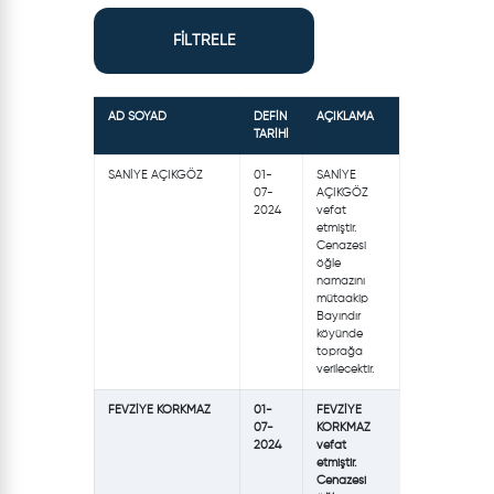
FİLTRELE
AD SOYAD
DEFİN
AÇIKLAMA
TARİHİ
SANİYE AÇIKGÖZ
01-
SANİYE
07-
AÇIKGÖZ
2024
vefat
etmiştir.
Cenazesi
öğle
namazını
mütaakip
Bayındır
köyünde
toprağa
verilecektir.
FEVZİYE KORKMAZ
01-
FEVZİYE
07-
KORKMAZ
2024
vefat
etmiştir.
Cenazesi