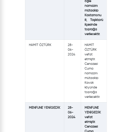
öğle
namazını
mütaakip
Kastamonu
ili, Taşköprü
ilçesinde
toprağa
verilecektir.
HAMİT ÖZTÜRK
28-
HAMİT
06-
ÖZTÜRK
2024
vefat
etmiştir.
Cenazesi
Cuma
namazını
mütaakip
Kavak
köyünde
toprağa
verilecektir.
MENFUNE YENİGEDİK
28-
MENFUNE
06-
YENİGEDİK
2024
vefat
etmiştir.
Cenazesi
Cuma