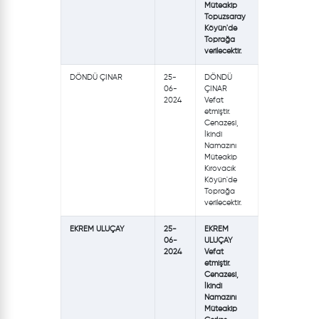
Müteakip
Topuzsaray
Köyün'de
Toprağa
verilecektir.
DÖNDÜ ÇINAR
25-
DÖNDÜ
06-
ÇINAR
2024
Vefat
etmiştir.
Cenazesi,
İkindi
Namazını
Müteakip
Kırovacık
Köyün'de
Toprağa
verilecektir.
EKREM ULUÇAY
25-
EKREM
06-
ULUÇAY
2024
Vefat
etmiştir.
Cenazesi,
İkindi
Namazını
Müteakip