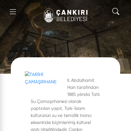
II. Abdülhamit
Han tarafından
1885 yılında Tatlı
Su Çamaşırhanesi olarak
yaptırılan yapıt, Türk-İslam
kültürünün su ve temzilik inancı
ekseninde biçimlenmiş kültürel
anıtı niteliğindedir. Çankırı