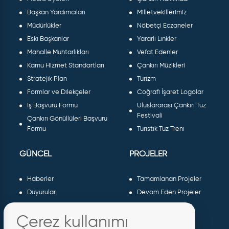
Başkan Yardımcıları
Milletvekillerimiz
Müdürlükler
Nöbetçi Eczaneler
Eski Başkanlar
Yararlı Linkler
Mahalle Muhtarlıkları
Vefat Edenler
Kamu Hizmet Standartları
Çankırı Müzikleri
Stratejik Plan
Turizm
Formlar ve Dilekçeler
Coğrafi İşaret Logolar
İş Başvuru Formu
Uluslararası Çankırı Tuz
Festivali
Çankırı Gönüllüleri Başvuru
Formu
Turistik Tuz Treni
GÜNCEL
PROJELER
Haberler
Tamamlanan Projeler
Duyurular
Devam Eden Projeler
Dergiler ve Gazeteler
Planlanan Projeler
Çerez kullanımı
Galeri
AB Projeleri