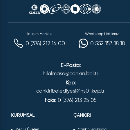
İletişim Merkezi
Whatsapp Hattımız
0 (376) 212 14 00
0 552 153 18 18
E-Posta:
hilalmasa@cankiri.bel.tr
Kep:
cankiribelediyesi@hs01.kep.tr
Faks:
0 (376) 213 25 05
KURUMSAL
ÇANKIRI
Meclis Üyeleri
Çankırı Hakkında