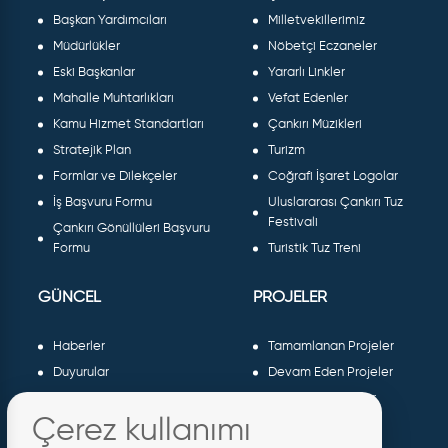
Başkan Yardımcıları
Milletvekillerimiz
Müdürlükler
Nöbetçi Eczaneler
Eski Başkanlar
Yararlı Linkler
Mahalle Muhtarlıkları
Vefat Edenler
Kamu Hizmet Standartları
Çankırı Müzikleri
Stratejik Plan
Turizm
Formlar ve Dilekçeler
Coğrafi İşaret Logolar
İş Başvuru Formu
Uluslararası Çankırı Tuz
Festivali
Çankırı Gönüllüleri Başvuru
Formu
Turistik Tuz Treni
GÜNCEL
PROJELER
Haberler
Tamamlanan Projeler
Duyurular
Devam Eden Projeler
Dergiler ve Gazeteler
Planlanan Projeler
Çerez kullanımı
Galeri
AB Projeleri