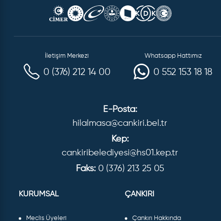
İletişim Merkezi
Whatsapp Hattımız
0 (376) 212 14 00
0 552 153 18 18
E-Posta:
hilalmasa@cankiri.bel.tr
Kep:
cankiribelediyesi@hs01.kep.tr
Faks:
0 (376) 213 25 05
KURUMSAL
ÇANKIRI
Meclis Üyeleri
Çankırı Hakkında