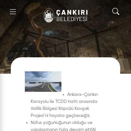
Ankara–Çankırı
Karayolu ile TCDD hattı arasında
Valilik Bölgesi Köprülü Kavşak
Projesi’ni hayata geçireceğiz.
Nüfus yoğunluğunun olduğu ve
yapılaşmanın hızla devam ettiği