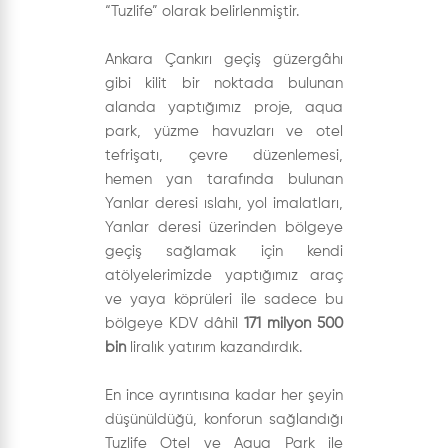
“Tuzlife” olarak belirlenmiştir.
Ankara Çankırı geçiş güzergâhı
gibi kilit bir noktada bulunan
alanda yaptığımız proje, aqua
park, yüzme havuzları ve otel
tefrişatı, çevre düzenlemesi,
hemen yan tarafında bulunan
Yanlar deresi ıslahı, yol imalatları,
Yanlar deresi üzerinden bölgeye
geçiş sağlamak için kendi
atölyelerimizde yaptığımız araç
ve yaya köprüleri ile sadece bu
bölgeye KDV dâhil
171 milyon 500
bin
liralık yatırım kazandırdık.
En ince ayrıntısına kadar her şeyin
düşünüldüğü, konforun sağlandığı
Tuzlife Otel ve Aqua Park ile