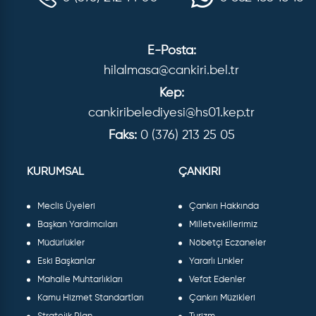
E-Posta:
hilalmasa@cankiri.bel.tr
Kep:
cankiribelediyesi@hs01.kep.tr
Faks:
0 (376) 213 25 05
KURUMSAL
ÇANKIRI
Meclis Üyeleri
Çankırı Hakkında
Başkan Yardımcıları
Milletvekillerimiz
Müdürlükler
Nöbetçi Eczaneler
Eski Başkanlar
Yararlı Linkler
Mahalle Muhtarlıkları
Vefat Edenler
Kamu Hizmet Standartları
Çankırı Müzikleri