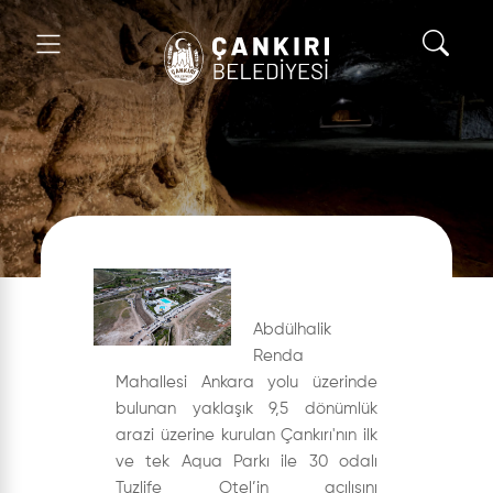
Abdülhalik
Renda
Mahallesi Ankara yolu üzerinde
bulunan yaklaşık 9,5 dönümlük
arazi üzerine kurulan Çankırı'nın ilk
ve tek Aqua Parkı ile 30 odalı
Tuzlife Otel’in açılışını