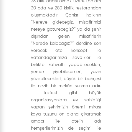
26 aile odası olmak üzere toplam
30 oda ve 280 kişilik restorandan
oluşmaktadır. Çankırı halkının
“Nereye gideceğiz, misafirimizi
nereye götüreceğiz?” ya da şehir
dışından gelen misafirlerin
“Nerede kalacağız?” derdine son
verecek otel konsepti ile
vatandaşlarımıza sevdikleri ile
birlikte kahvaltı yapabilecekleri,
yemek yiyebilecekleri, yazın
yüzebilecekleri, büyük bir bahçesi
ile nezih bir mekân sunmaktadır.
Tuzfest gibi büyük
organizasyonlara ev sahipliği
yapan şehrimizin önemli mirası
kaya tuzunu ön plana çıkartmak
amacı ile otelin adı
hemşerilerimizin de seçimi ile