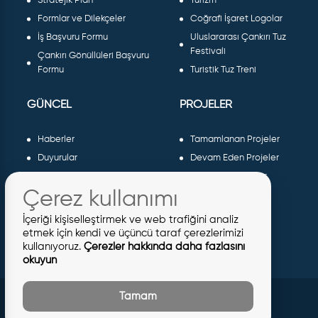
Stratejik Plan
Turizm
Formlar ve Dilekçeler
Coğrafi İşaret Logolar
İş Başvuru Formu
Uluslararası Çankırı Tuz
Festivali
Çankırı Gönüllüleri Başvuru
Formu
Turistik Tuz Treni
GÜNCEL
PROJELER
Haberler
Tamamlanan Projeler
Duyurular
Devam Eden Projeler
Dergiler ve Gazeteler
Planlanan Projeler
Çerez kullanımı
Galeri
AB Projeleri
Etkinlikler
Sosyal Projeler
İçeriği kişiselleştirmek ve web trafiğini analiz
Meclis Kararları
etmek için kendi ve üçüncü taraf çerezlerimizi
kullanıyoruz.
Çerezler hakkında daha fazlasını
İhaleler
okuyun
İmar İlanları
Tamam
© 2026 Tüm Hakları Saklıdır
Çankırı Belediyesi