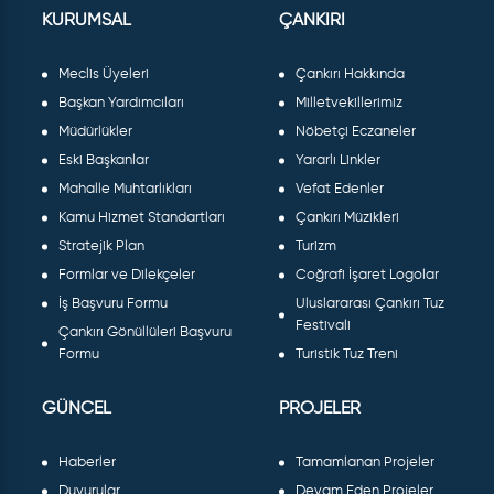
KURUMSAL
ÇANKIRI
Meclis Üyeleri
Çankırı Hakkında
Başkan Yardımcıları
Milletvekillerimiz
Müdürlükler
Nöbetçi Eczaneler
Eski Başkanlar
Yararlı Linkler
Mahalle Muhtarlıkları
Vefat Edenler
Kamu Hizmet Standartları
Çankırı Müzikleri
Stratejik Plan
Turizm
Formlar ve Dilekçeler
Coğrafi İşaret Logolar
İş Başvuru Formu
Uluslararası Çankırı Tuz
Festivali
Çankırı Gönüllüleri Başvuru
Formu
Turistik Tuz Treni
GÜNCEL
PROJELER
Haberler
Tamamlanan Projeler
Duyurular
Devam Eden Projeler