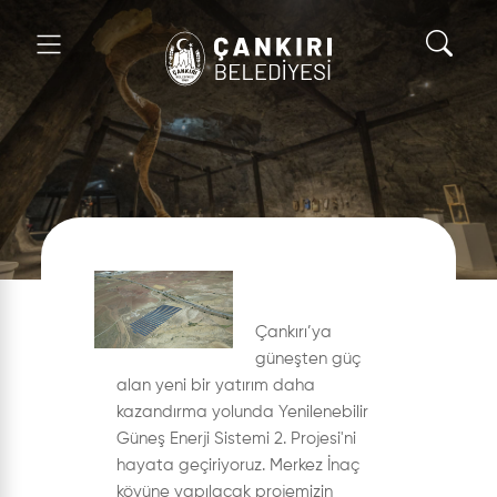
Çankırı’ya
güneşten güç
alan yeni bir yatırım daha
kazandırma yolunda Yenilenebilir
Güneş Enerji Sistemi 2. Projesi'ni
hayata geçiriyoruz. Merkez İnaç
köyüne yapılacak projemizin