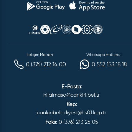
İletişim Merkezi
Whatsapp Hattımız
0 (376) 212 14 00
0 552 153 18 18
E-Posta:
hilalmasa@cankiri.bel.tr
Kep:
cankiribelediyesi@hs01.kep.tr
Faks:
0 (376) 213 25 05