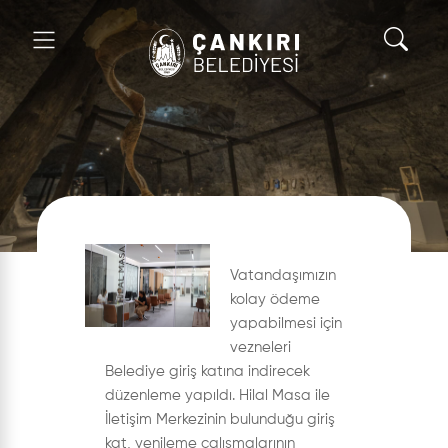
Vatandaşımızın
kolay ödeme
yapabilmesi için
vezneleri
Belediye giriş katına indirecek
düzenleme yapıldı. Hilal Masa ile
İletişim Merkezinin bulunduğu giriş
kat, yenileme çalışmalarının