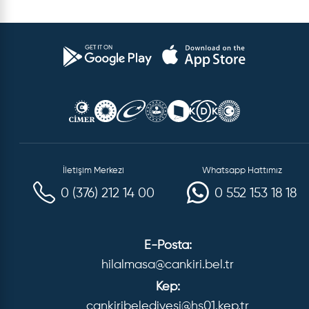
İletişim Merkezi
Whatsapp Hattımız
0 (376) 212 14 00
0 552 153 18 18
E-Posta:
hilalmasa@cankiri.bel.tr
Kep:
cankiribelediyesi@hs01.kep.tr