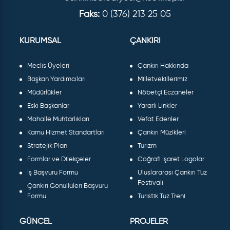
Faks:
0 (376) 213 25 05
KURUMSAL
ÇANKIRI
Meclis Üyeleri
Çankırı Hakkında
Başkan Yardımcıları
Milletvekillerimiz
Müdürlükler
Nöbetçi Eczaneler
Eski Başkanlar
Yararlı Linkler
Mahalle Muhtarlıkları
Vefat Edenler
Kamu Hizmet Standartları
Çankırı Müzikleri
Stratejik Plan
Turizm
Formlar ve Dilekçeler
Coğrafi İşaret Logolar
İş Başvuru Formu
Uluslararası Çankırı Tuz
Festivali
Çankırı Gönüllüleri Başvuru
Formu
Turistik Tuz Treni
GÜNCEL
PROJELER