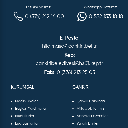
İletişim Merkezi
Whatsapp Hattımız
0 (376) 212 14 00
0 552 153 18 18
E-Posta:
hilalmasa@cankiri.bel.tr
Kep:
cankiribelediyesi@hs01.kep.tr
Faks:
0 (376) 213 25 05
KURUMSAL
ÇANKIRI
Meclis Üyeleri
Çankırı Hakkında
Başkan Yardımcıları
Milletvekillerimiz
Müdürlükler
Nöbetçi Eczaneler
Eski Başkanlar
Yararlı Linkler