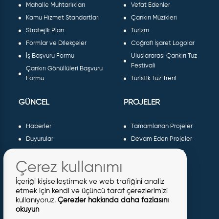
Mahalle Muhtarlıkları
Vefat Edenler
Kamu Hizmet Standartları
Çankırı Müzikleri
Stratejik Plan
Turizm
Formlar ve Dilekçeler
Coğrafi İşaret Logolar
İş Başvuru Formu
Uluslararası Çankırı Tuz
Festivali
Çankırı Gönüllüleri Başvuru
Formu
Turistik Tuz Treni
GÜNCEL
PROJELER
Haberler
Tamamlanan Projeler
Duyurular
Devam Eden Projeler
Dergiler ve Gazeteler
Planlanan Projeler
Çerez kullanımı
Galeri
AB Projeleri
Etkinlikler
Sosyal Projeler
İçeriği kişiselleştirmek ve web trafiğini analiz
Meclis Kararları
etmek için kendi ve üçüncü taraf çerezlerimizi
kullanıyoruz.
Çerezler hakkında daha fazlasını
İhaleler
okuyun
İmar İlanları