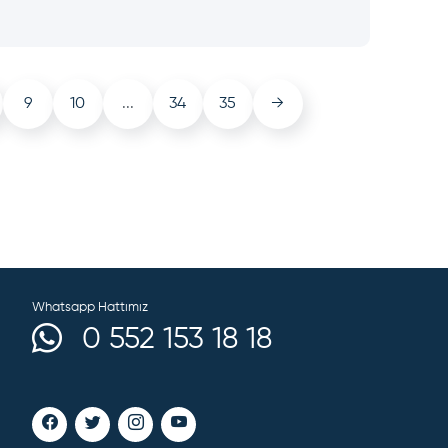
9
10
...
34
35
→
Whatsapp Hattımız
0 552 153 18 18