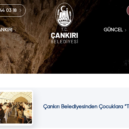
444 03 18
NKIRI
GÜNCEL
Çankırı Belediyesinden Çocuklara “T