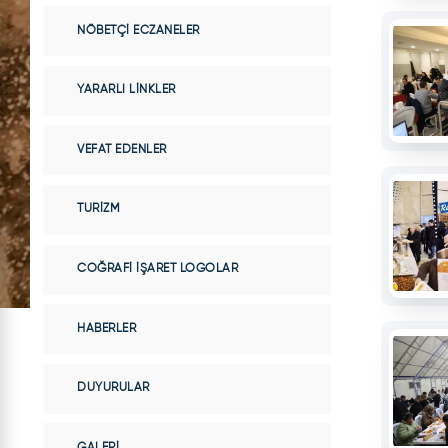
NÖBETÇI ECZANELER
YARARLI LINKLER
VEFAT EDENLER
TURIZM
COĞRAFI İŞARET LOGOLAR
HABERLER
DUYURULAR
GALERI