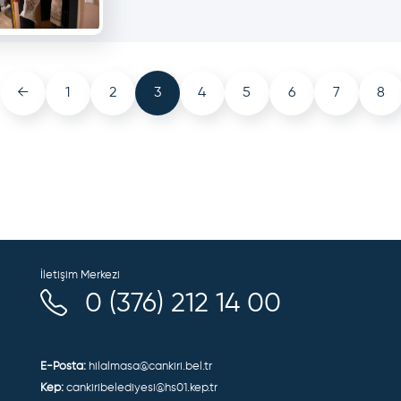
←
1
2
3
4
5
6
7
8
İletişim Merkezi
0 (376) 212 14 00
E-Posta:
hilalmasa@cankiri.bel.tr
Kep:
cankiribelediyesi@hs01.kep.tr