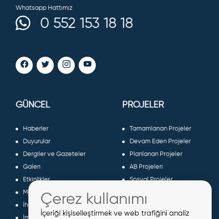
Whatsapp Hattımız
0 552 153 18 18
GÜNCEL
PROJELER
Haberler
Tamamlanan Projeler
Duyurular
Devam Eden Projeler
Dergiler ve Gazeteler
Planlanan Projeler
Galeri
AB Projeleri
Etkinlikler
Sosyal Projeler
Meclis Kararları
Çerez kullanımı
İhaleler
İçeriği kişiselleştirmek ve web trafiğini analiz
İmar İlanları