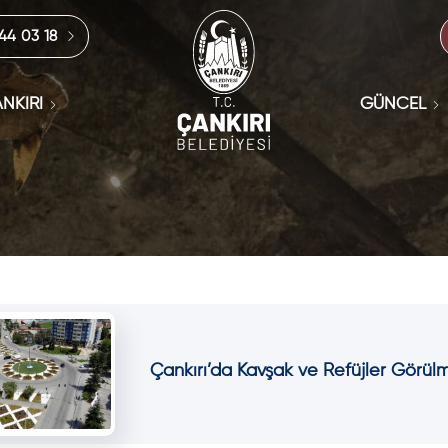
444 03 18
NKIRI
GÜNCEL
Çankırı’da Kavşak ve Refüjler Görü