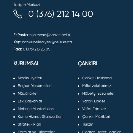
İletişim Merkezi
0 (376) 212 14 00
E-Posta:
hilalmasa@cankiri.bel.tr
Kep:
cankiribelediyesi@hs01.kep.tr
Faks:
0 (376) 213 25 05
KURUMSAL
ÇANKIRI
Meclis Üyeleri
Çankırı Hakkında
Başkan Yardımcıları
Milletvekillerimiz
Müdürlükler
Nöbetçi Eczaneler
Eski Başkanlar
Yararlı Linkler
Mahalle Muhtarlıkları
Vefat Edenler
Kamu Hizmet Standartları
Çankırı Müzikleri
Stratejik Plan
Turizm
Formlar ve Dilekçeler
Coğrafi İşaret Logolar