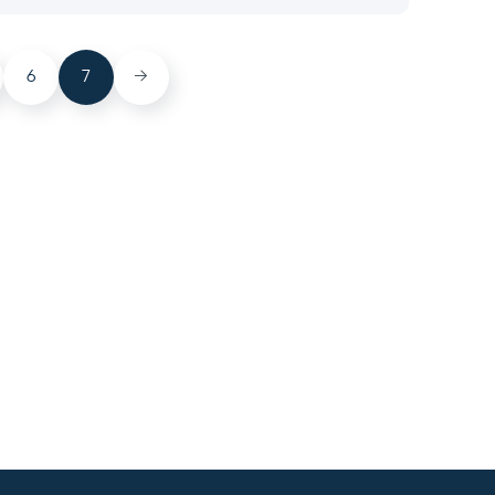
6
7
→