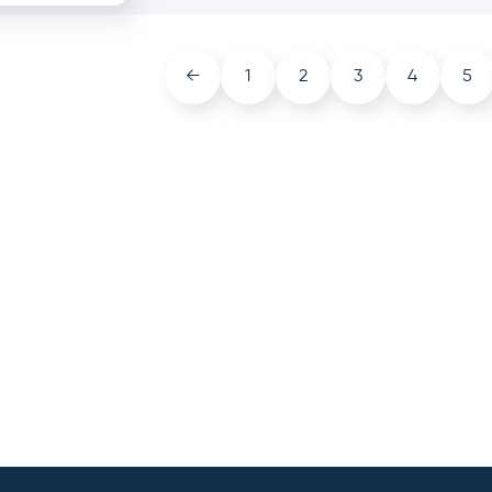
←
1
2
3
4
5