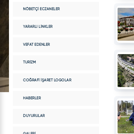
NÖBETÇI ECZANELER
YARARLI LINKLER
VEFAT EDENLER
TURIZM
COĞRAFI İŞARET LOGOLAR
HABERLER
DUYURULAR
GALERI