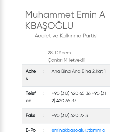
Muhammet Emin A
KBAŞOĞLU
Adalet ve Kalkınma Partisi
28. Dönem
Çankırı Milletvekili
Adre
:
Ana Bina Ana Bina 2.Kat 1
s
Telef
:
+90 (312) 420 65 36 +90 (31
on
2) 420 65 37
Faks
:
+90 (312) 420 22 31
E-Po
:
eminakbasoglu@tbmm.g