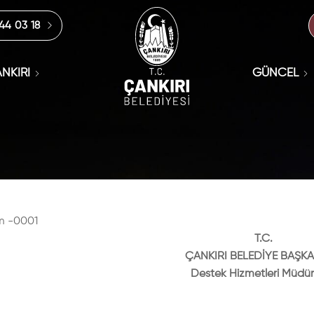
444 03 18
NKIRI
GÜNCEL
m -0001
T.C.
ÇANKIRI BELEDİYE BAŞKA
Destek Hizmetleri Müdü