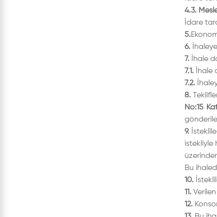
4.3. Mesle
İdare tara
5.
Ekonomi
6.
İhaleye 
7.
İhale d
7.1.
İhale 
7.2.
İhaley
8.
Teklifl
No:15 Ka
gönderileb
9.
İsteklil
istekliyl
üzerinden
Bu ihalede
10.
İstekl
11.
Verilen 
12.
Konsors
13.
Bu iha