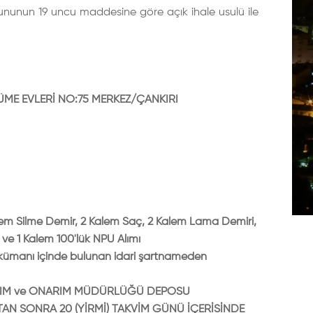
ununun 19 uncu maddesine göre açık ihale usulü ile
ÜME EVLERİ NO:75 MERKEZ/ÇANKIRI
alem Silme Demir, 2 Kalem Saç, 2 Kalem Lama Demiri,
ve 1 Kalem 100'lük NPU Alımı
 dokümanı içinde bulunan idari şartnameden
BAKIM ve ONARIM MÜDÜRLÜĞÜ DEPOSU
AN SONRA 20 (YİRMİ) TAKVİM GÜNÜ İÇERİSİNDE