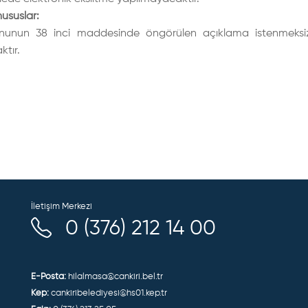
hususlar:
anunun 38 inci maddesinde öngörülen açıklama istenmeksiz
ktır.
İletişim Merkezi
0 (376) 212 14 00
E-Posta:
hilalmasa@cankiri.bel.tr
Kep:
cankiribelediyesi@hs01.kep.tr