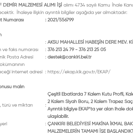
 DEMİR MALZEMESİ ALIMI İŞİ
alımı 4734 sayılı Kamu İhale Kan
ecektir. İhaleye ilişkin ayrıntılı bilgiler aşağıda yer almaktadır:
ıt Numarası
:
2021/556799
n
:
AKSU MAHALLESİ HABEŞİN DERE MEV. K
n ve faks numarası
:
376 213 24 79 - 376 213 25 05
nik Posta Adresi
:
destek@cankiri.bel.tr
dokümanının
eceği internet adresi
:
https://ekap.kik.gov.tr/EKAP/
konusu malın
Çeşitli Ebatlarda 7 Kalem Kutu Profil, K
2 Kalem Siyah Boru, 2 Kalem Trapez Saç 
, türü ve miktarı
:
Ayrıntılı bilgiye EKAP’ta yer alan ihale
ulaşılabilir.
yeri
:
ÇANKIRI BELEDİYESİ MAKİNA İKMAL 
MALZEMELERİN TAMAMI İŞE BAŞLANDIKT