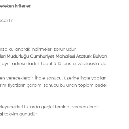
ereken kriterler:
cektir.
mza kullanarak indirmeleri zorunludur.
leri Müdürlüğü Cumhuriyet Mahallesi Atatürk Bulvarı
i, aynı adrese iadeli taahhütlü posta vasıtasıyla da
inden vereceklerdir. İhale sonucu, üzerine ihale yapılan
en birim fiyatların çarpımı sonucu bulunan toplam bedel
irleyecekleri tutarda geçici teminat vereceklerdir.
ş)
takvim günüdür.