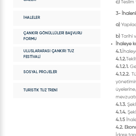
c)
Teslim 
3- İhalen
İHALELER
a)
Yapılac
ÇANKIRI GÖNÜLLÜLERI BAŞVURU
b)
Tarihi 
FORMU
İhaleye k
4.1.
İhaley
ULUSLARARASI ÇANKIRI TUZ
FESTIVALI
4.1.2.
Tekl
4.1.2.1.
Ger
SOSYAL PROJELER
4.1.2.2.
Tü
yönetimi
üyelerine/
TURISTIK TUZ TRENI
mevzuatı d
4.1.3.
Şekl
4.1.4.
Şekl
4.1.5
İhale
4.2. Ekon
İdare tara