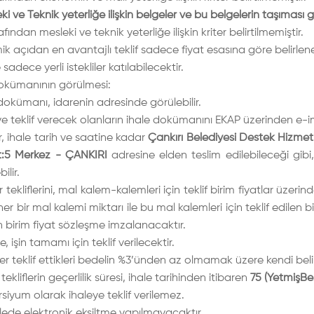
ki ve Teknik yeterliğe ilişkin belgeler ve bu belgelerin taşıması g
fından mesleki ve teknik yeterliğe ilişkin kriter belirtilmemiştir.
k açıdan en avantajlı teklif sadece fiyat esasına göre belirlene
sadece yerli istekliler katılabilecektir.
okümanının görülmesi:
dokümanı, idarenin adresinde görülebilir.
e teklif verecek olanların ihale dokümanını EKAP üzerinden e-i
er, ihale tarih ve saatine kadar
Çankırı Belediyesi Destek Hizmet
t:5 Merkez - ÇANKIRI
adresine elden teslim edilebileceği gib
ilir.
er tekliflerini, mal kalem-kalemleri için teklif birim fiyatlar üzer
e her bir mal kalemi miktarı ile bu mal kalemleri için teklif edil
 birim fiyat sözleşme imzalanacaktır.
, işin tamamı için teklif verilecektir.
iler teklif ettikleri bedelin %3’ünden az olmamak üzere kendi bel
tekliflerin geçerlilik süresi, ihale tarihinden itibaren
75 (YetmişBe
iyum olarak ihaleye teklif verilemez.
lede elektronik eksiltme yapılmayacaktır.