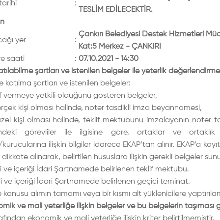
tarihi
:
TESLİM EDİLECEKTİR.
in
Çankırı Belediyesi Destek Hizmetleri Mü
ağı yer
:
Kat:5 Merkez - ÇANKIRI
ve saati
:
07.10.2021 - 14:30
atılabilme şartları ve istenilen belgeler ile yeterlik değerlendir
e katılma şartları ve istenilen belgeler:
if vermeye yetkili olduğunu gösteren belgeler,
çek kişi olması halinde, noter tasdikli imza beyannamesi,
zel kişi olması halinde, teklif mektubunu imzalayanın noter tas
ndeki görevliler ile ilgisine göre, ortaklar ve ortaklık
kurucularına ilişkin bilgiler idarece EKAP’tan alınır. EKAP’a kayıt
ikkate alınarak, belirtilen hususlara ilişkin gerekli belgeler sunu
i ve içeriği İdari Şartnamede belirlenen teklif mektubu.
i ve içeriği İdari Şartnamede belirlenen geçici teminat.
 konusu alımın tamamı veya bir kısmı alt yüklenicilere yaptırıl
omik ve mali yeterliğe ilişkin belgeler ve bu belgelerin taşıması g
fından ekonomik ve mali yeterliğe ilişkin kriter belirtilmemiştir.