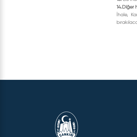
14.Diğer 
İhale, K
bırakılaca