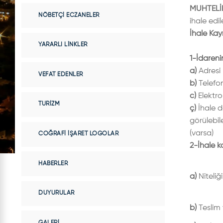
MUHTELİF
NÖBETÇI ECZANELER
ihale edil
İhale Kay
YARARLI LINKLER
1-İdareni
a)
Adresi
VEFAT EDENLER
b)
Telefo
c)
Elektro
TURIZM
ç)
İhale 
görülebil
(varsa)
COĞRAFI İŞARET LOGOLAR
2-İhale 
HABERLER
a)
Niteliği
DUYURULAR
b)
Teslim 
GALERI