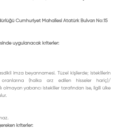
dürlüğü Cumhuriyet Mahallesi Atatürk Bulvarı No:15
mesinde uygulanacak kriterler:
dikli imza beyannamesi. Tüzel kişilerde; isteklilerin
 oranlarına (halka arz edilen hisseler hariç)/
lı olmayan yabancı istekliler tarafından ise, ilgili ülke
lur.
amaz.
ereken kriterler: