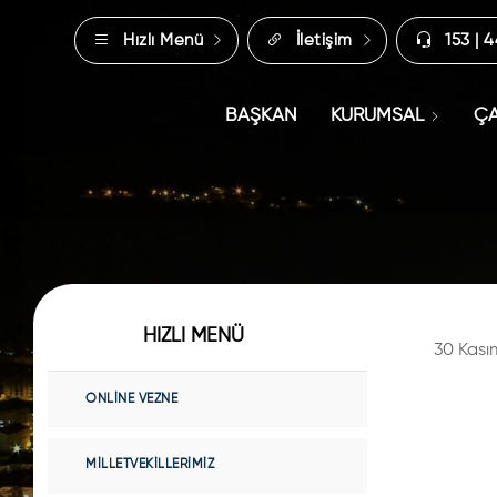
Hızlı Menü
İletişim
153 | 
BAŞKAN
KURUMSAL
ÇA
HIZLI MENÜ
30 Kası
ONLINE VEZNE
MILLETVEKILLERIMIZ