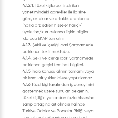
4.1.2.1.
Tüzel kişilerde; isteklilerin
yönetimindeki görevliler ile ilgisine
göre, ortaklar ve ortaklık oranlarına
(halka arz edilen hisseler hariç)/
üyelerine/kurucularına ilişkin bilgiler
idarece EKAP’tan alınır.
4.1.3.
Şekli ve içeriği İdari Şartnamede
belirlenen teklif mektubu.
4.1.4.
Şekli ve içeriği İdari Şartnamede
belirlenen geçici teminat bilgileri.
4.1.5
İhale konusu alımın tamamı veya
bir kısmı alt yüklenicilere yaptırılamaz.
4.1.6
Tüzel kişi tarafından iş deneyimini
göstermek üzere sunulan belgenin,
tüzel kişiliğin yarısından fazla hissesine
sahip ortağına ait olması halinde,
Türkiye Odalar ve Borsalar Birliği veya
yeminli mali müşavir ya da serbest