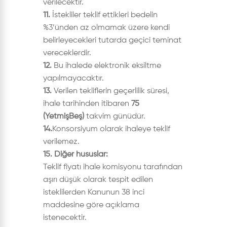
verilecektir.
11.
İstekliler teklif ettikleri bedelin
%3’ünden az olmamak üzere kendi
belirleyecekleri tutarda geçici teminat
vereceklerdir.
12.
Bu ihalede elektronik eksiltme
yapılmayacaktır.
13.
Verilen tekliflerin geçerlilik süresi,
ihale tarihinden itibaren
75
(YetmişBeş)
takvim günüdür.
14.
Konsorsiyum olarak ihaleye teklif
verilemez.
15. Diğer hususlar:
Teklif fiyatı ihale komisyonu tarafından
aşırı düşük olarak tespit edilen
isteklilerden Kanunun 38 inci
maddesine göre açıklama
istenecektir.