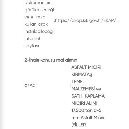
dokümanının
görülebileceği
ve e-imza
:
https://ekap.kik.gov.tr/EKAP/
kullanılarak
indirilebileceği
internet
sayfası
2-İhale konusu mal alımın
ASFALT MICIRI,
KIRMATAŞ
TEMEL
a)
Adı
:
MALZEMESİ ve
SATHİ KAPLAMA
MICIRI ALIMI
17.500 ton 0-5
mm Asfalt Mıcırı
(FİLLER