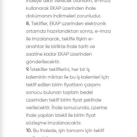
ihaleye teklif verecek olanların, e-imza
kullanarak EKAP üzerinden ihale
dokümanını indirmeleri zorunludur.
8.
Teklifler, EKAP üzerinden elektronik
ortamda hazırlandıktan sonra, e-imza
ile imzalanarak, teklife ilişkin e-
anahtar ile birlikte ihale tarih ve
saatine kadar EKAP üzerinden
gönderilecektir.
9.
İstekliler tekliflerini, her bir iş
kaleminin miktarı ile bu iş kalemleri için
teklif edilen birim fiyatların çarpımı
sonucu bulunan toplam bedel
üzerinden teklif birim fiyat şeklinde
verilecektir. İhale sonucunda, üzerine
ihale yapılan istekli ile birim fiyat
sözleşme imzalanacaktır.
10.
Bu ihalede, işin tamamı için teklif