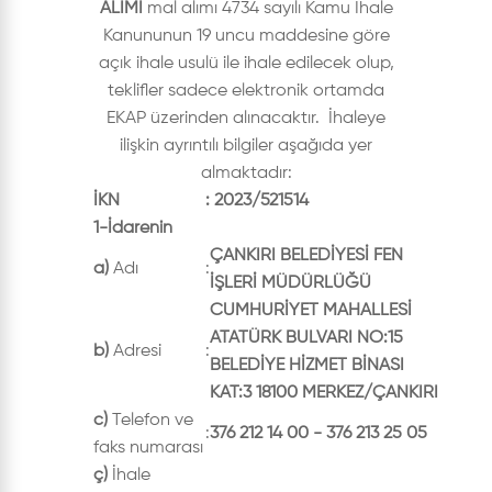
ALIMI
mal alımı 4734 sayılı Kamu İhale
Kanununun 19 uncu maddesine göre
açık ihale usulü ile ihale edilecek olup,
teklifler sadece elektronik ortamda
EKAP üzerinden alınacaktır. İhaleye
ilişkin ayrıntılı bilgiler aşağıda yer
almaktadır:
İKN
:
2023/521514
1-İdarenin
ÇANKIRI BELEDİYESİ FEN
a)
Adı
:
İŞLERİ MÜDÜRLÜĞÜ
CUMHURİYET MAHALLESİ
ATATÜRK BULVARI NO:15
b)
Adresi
:
BELEDİYE HİZMET BİNASI
KAT:3 18100 MERKEZ/ÇANKIRI
c)
Telefon ve
:
376 212 14 00 - 376 213 25 05
faks numarası
ç)
İhale