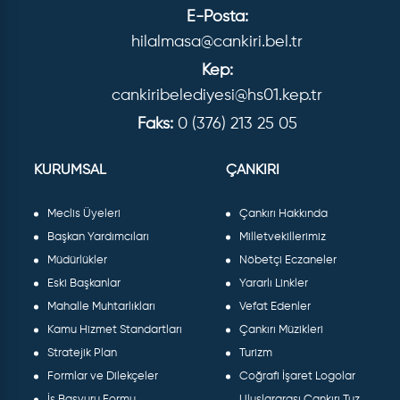
E-Posta:
hilalmasa@cankiri.bel.tr
Kep:
cankiribelediyesi@hs01.kep.tr
Faks:
0 (376) 213 25 05
KURUMSAL
ÇANKIRI
Meclis Üyeleri
Çankırı Hakkında
Başkan Yardımcıları
Milletvekillerimiz
Müdürlükler
Nöbetçi Eczaneler
Eski Başkanlar
Yararlı Linkler
Mahalle Muhtarlıkları
Vefat Edenler
Kamu Hizmet Standartları
Çankırı Müzikleri
Stratejik Plan
Turizm
Formlar ve Dilekçeler
Coğrafi İşaret Logolar
İş Başvuru Formu
Uluslararası Çankırı Tuz