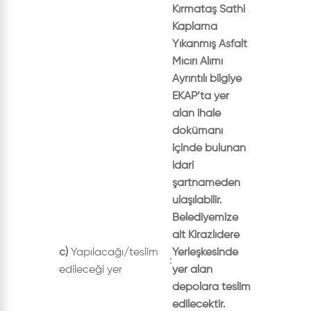
Kırmataş Sathi
Kaplama
Yıkanmış Asfalt
Mıcırı Alımı
Ayrıntılı bilgiye
EKAP’ta yer
alan ihale
dokümanı
içinde bulunan
idari
şartnameden
ulaşılabilir.
Belediyemize
ait Kirazlıdere
c)
Yapılacağı/teslim
Yerleşkesinde
:
edileceği yer
yer alan
depolara teslim
edilecektir.