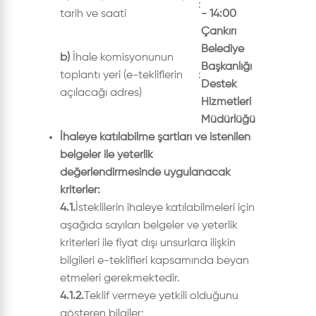
:
tarih ve saati
- 14:00
Çankırı
Belediye
b)
İhale komisyonunun
Başkanlığı
toplantı yeri (e-tekliflerin
:
Destek
açılacağı adres)
Hizmetleri
Müdürlüğü
İhaleye katılabilme şartları ve istenilen
belgeler ile yeterlik
değerlendirmesinde uygulanacak
kriterler:
4.1.
İsteklilerin ihaleye katılabilmeleri için
aşağıda sayılan belgeler ve yeterlik
kriterleri ile fiyat dışı unsurlara ilişkin
bilgileri e-teklifleri kapsamında beyan
etmeleri gerekmektedir.
4.1.2.
Teklif vermeye yetkili olduğunu
gösteren bilgiler;