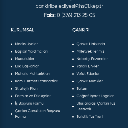
cankiribelediyesi@hs01.kep.tr
Faks:
0 (376) 213 25 05
KURUMSAL
ÇANKIRI
Meclis Üyeleri
Çankırı Hakkında
Başkan Yardımcıları
Milletvekillerimiz
Müdürlükler
Nöbetçi Eczaneler
Eski Başkanlar
Yararlı Linkler
Mahalle Muhtarlıkları
Vefat Edenler
Kamu Hizmet Standartları
Çankırı Müzikleri
Stratejik Plan
Turizm
Formlar ve Dilekçeler
Coğrafi İşaret Logolar
İş Başvuru Formu
Uluslararası Çankırı Tuz
Festivali
Çankırı Gönüllüleri Başvuru
Formu
Turistik Tuz Treni