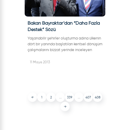
Bakan Bayraktar’dan “Daha Fazla
Destek” Sözü
Yaşanabilir şehirler oluşturma adına ülkenin
dört bir yanında başlatılan kentsel dönüşüm
çalışmalarını bizzat yerinde inceleyen
Bakan Bayraktar, Çankırı Milletvekilleri İdris
Şahin ile Hüseyin Filiz e...
11 Mayıs 2013
←
1
2
...
339
...
407
408
→