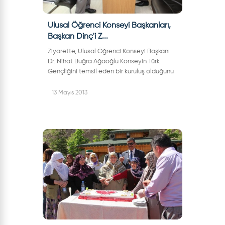
Ulusal Öğrenci Konseyi Başkanları,
Başkan Dinç'i Z...
Ziyarette, Ulusal Öğrenci Konseyi Başkanı
Dr. Nihat Buğra Ağaoğlu Konseyin Türk
Gençliğini temsil eden bir kuruluş olduğunu
söyledi ve konsey olarak yapmış oldukları
faaliyetler hakkında Başkan Dinç'e...
13 Mayıs 2013