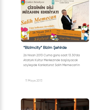
“Bizimcity” Bizim Şehirde
26 Nisan 2013 Cuma günü saat 13.30’da
Atatürk Kültür Merkezinde başlayacak
söyleşide Karikatürist Salih Memecan’ın
kaleminden çıkan “Limon ve Zeytin”, bu kez
Çankırılı çocuklar için canlanacak. &...
11 Mayıs 2013