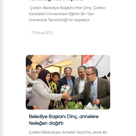
Çankırı Belediye Başkanı İrfan Dinç, Çankırı
Karatekin Üniversitesi Eğitim Bir-Sen
Üniversite Temsilciliği’nin teşekkür
ziyaretinde ortak projelere her zaman açık
olduklarını söyledi. Çankı...
13 Mayıs 2013
Belediye Başkanı Dinç, annelere
fesleğen dağıttı
Çankırı Belediyesi Anneler Günü'nü, anne eli