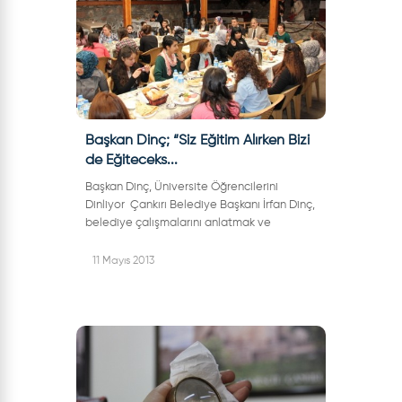
Başkan Dinç; “Siz Eğitim Alırken Bizi
de Eğiteceks...
Başkan Dinç, Üniversite Öğrencilerini
Dinliyor Çankırı Belediye Başkanı İrfan Dinç,
belediye çalışmalarını anlatmak ve
gençlerin önerilerini dinlemek üzere
düzenlediği organizasyonda üniver...
11 Mayıs 2013