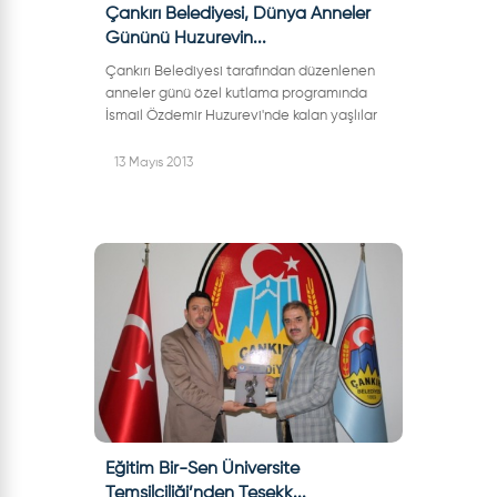
Çankırı Belediyesi, Dünya Anneler
Gününü Huzurevin...
Çankırı Belediyesi tarafından düzenlenen
anneler günü özel kutlama programında
İsmail Özdemir Huzurevi'nde kalan yaşlılar
unutulmadı. Belediye Başkanı İrfan Dinç'in
de katıldığı programda huzurevi bah...
13 Mayıs 2013
Eğitim Bir-Sen Üniversite
Temsilciliği’nden Teşekk...