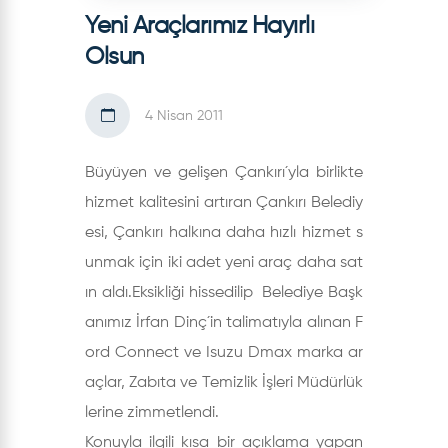
Yeni Araçlarımız Hayırlı
Olsun
4 Nisan 2011
Büyüyen ve gelişen Çankırı´yla birlikte
hizmet kalitesini artıran Çankırı Belediy
esi, Çankırı halkına daha hızlı hizmet s
unmak için iki adet yeni araç daha sat
ın aldı.Eksikliği hissedilip Belediye Başk
anımız İrfan Dinç´in talimatıyla alınan F
ord Connect ve Isuzu Dmax marka ar
açlar, Zabıta ve Temizlik İşleri Müdürlük
lerine zimmetlendi.
Konuyla ilgili kısa bir açıklama yapan