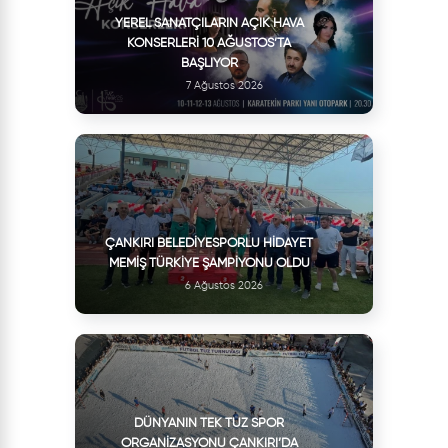
YEREL SANATÇILARIN AÇIK HAVA
KONSERLERI 10 AĞUSTOS’TA
BAŞLIYOR
7 Ağustos 2026
ÇANKIRI BELEDIYESPORLU HIDAYET
MEMIŞ TÜRKIYE ŞAMPIYONU OLDU
6 Ağustos 2026
DÜNYANIN TEK TUZ SPOR
ORGANIZASYONU ÇANKIRI’DA