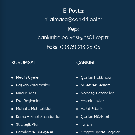
E-Posta:
hilalmasa@cankiri.bel.tr
Kep:
cankiribelediyesi@hs01.kep.tr
Faks:
0 (376) 213 25 05
KURUMSAL
ÇANKIRI
Meclis Üyeleri
Çankırı Hakkında
Başkan Yardımcıları
Milletvekillerimiz
Müdürlükler
Nöbetçi Eczaneler
Eski Başkanlar
Yararlı Linkler
Mahalle Muhtarlıkları
Vefat Edenler
Kamu Hizmet Standartları
Çankırı Müzikleri
Stratejik Plan
Turizm
Formlar ve Dilekçeler
Coğrafi İşaret Logolar