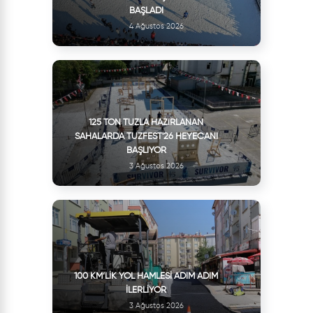
BAŞLADI
4 Ağustos 2026
125 TON TUZLA HAZIRLANAN
SAHALARDA TUZFEST'26 HEYECANI
BAŞLIYOR
3 Ağustos 2026
100 KM’LIK YOL HAMLESI ADIM ADIM
İLERLIYOR
3 Ağustos 2026