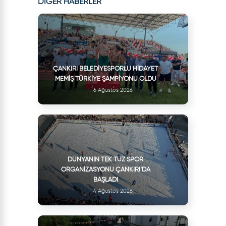
DİĞER HABERLER
ÇANKIRI BELEDIYESPORLU HIDAYET
MEMIŞ TÜRKIYE ŞAMPIYONU OLDU
6 Ağustos 2026
DÜNYANIN TEK TUZ SPOR
ORGANIZASYONU ÇANKIRI’DA
BAŞLADI
4 Ağustos 2026