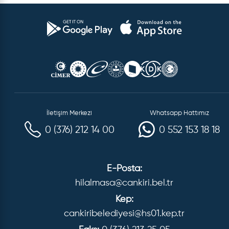
İletişim Merkezi
Whatsapp Hattımız
0 (376) 212 14 00
0 552 153 18 18
E-Posta:
hilalmasa@cankiri.bel.tr
Kep:
cankiribelediyesi@hs01.kep.tr