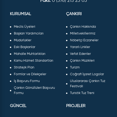
Faks:
0 (376) 213 25 05
KURUMSAL
ÇANKIRI
Meclis Üyeleri
Çankırı Hakkında
Başkan Yardımcıları
Milletvekillerimiz
Müdürlükler
Nöbetçi Eczaneler
Eski Başkanlar
Yararlı Linkler
Mahalle Muhtarlıkları
Vefat Edenler
Kamu Hizmet Standartları
Çankırı Müzikleri
Stratejik Plan
Turizm
Formlar ve Dilekçeler
Coğrafi İşaret Logolar
İş Başvuru Formu
Uluslararası Çankırı Tuz
Festivali
Çankırı Gönüllüleri Başvuru
Formu
Turistik Tuz Treni
GÜNCEL
PROJELER