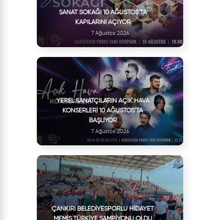
SANAT SOKAĞI 10 AĞUSTOS’TA
KAPILARINI AÇIYOR
7 Ağustos 2026
YEREL SANATÇILARIN AÇIK HAVA
KONSERLERI 10 AĞUSTOS’TA
BAŞLIYOR
7 Ağustos 2026
ÇANKIRI BELEDIYESPORLU HIDAYET
MEMIŞ TÜRKIYE ŞAMPIYONU OLDU