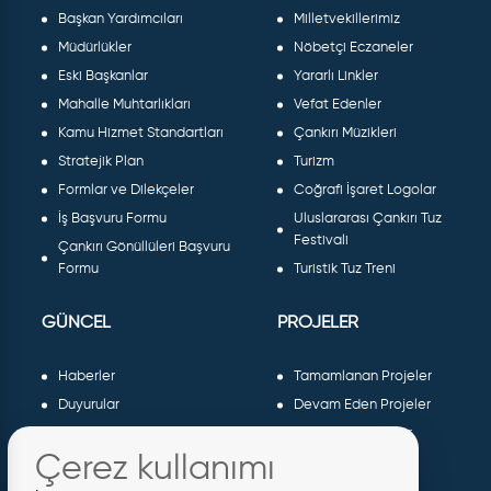
Başkan Yardımcıları
Milletvekillerimiz
Müdürlükler
Nöbetçi Eczaneler
Eski Başkanlar
Yararlı Linkler
Mahalle Muhtarlıkları
Vefat Edenler
Kamu Hizmet Standartları
Çankırı Müzikleri
Stratejik Plan
Turizm
Formlar ve Dilekçeler
Coğrafi İşaret Logolar
İş Başvuru Formu
Uluslararası Çankırı Tuz
Festivali
Çankırı Gönüllüleri Başvuru
Formu
Turistik Tuz Treni
GÜNCEL
PROJELER
Haberler
Tamamlanan Projeler
Duyurular
Devam Eden Projeler
Dergiler ve Gazeteler
Planlanan Projeler
Çerez kullanımı
Galeri
AB Projeleri
Etkinlikler
Sosyal Projeler