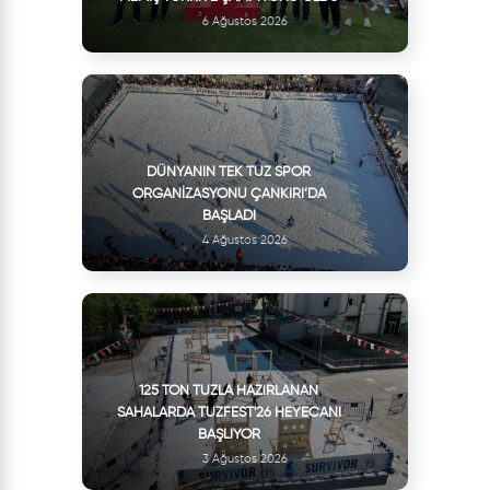
6 Ağustos 2026
DÜNYANIN TEK TUZ SPOR
ORGANIZASYONU ÇANKIRI’DA
BAŞLADI
4 Ağustos 2026
125 TON TUZLA HAZIRLANAN
SAHALARDA TUZFEST'26 HEYECANI
BAŞLIYOR
3 Ağustos 2026