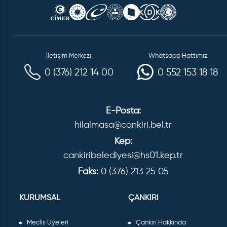
İletişim Merkezi
Whatsapp Hattımız
0 (376) 212 14 00
0 552 153 18 18
E-Posta:
hilalmasa@cankiri.bel.tr
Kep:
cankiribelediyesi@hs01.kep.tr
Faks:
0 (376) 213 25 05
KURUMSAL
ÇANKIRI
Meclis Üyeleri
Çankırı Hakkında