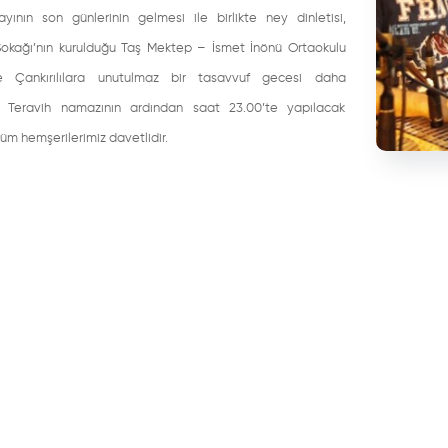
ının son günlerinin gelmesi ile birlikte ney dinletisi,
kağı’nın kurulduğu Taş Mektep – İsmet İnönü Ortaokulu
e Çankırılılara unutulmaz bir tasavvuf gecesi daha
. Teravih namazının ardından saat 23.00’te yapılacak
m hemşerilerimiz davetlidir.