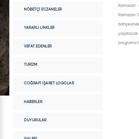
Ramazan ay
NÖBETÇI ECZANELER
Ramazan So
bahçesind
YARARLI LINKLER
yaşatacak
programa tü
VEFAT EDENLER
TURIZM
COĞRAFI İŞARET LOGOLAR
HABERLER
DUYURULAR
GALERI