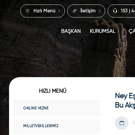
Hızlı Menü
İletişim
153 | 
BAŞKAN
KURUMSAL
ÇA
HIZLI MENÜ
Ney Eş
Bu Ak
ONLINE VEZNE
1
MILLETVEKILLERIMIZ