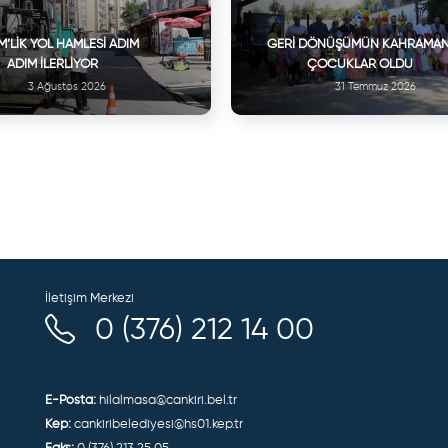
M’LIK YOL HAMLESI ADIM
GERI DÖNÜŞÜMÜN KAHRAMAN
ADIM İLERLIYOR
ÇOCUKLAR OLDU
3 Ağustos 2026
31 Temmuz 2026
İletişim Merkezi
0 (376) 212 14 00
E-Posta:
hilalmasa@cankiri.bel.tr
Kep:
cankiribelediyesi@hs01.kep.tr