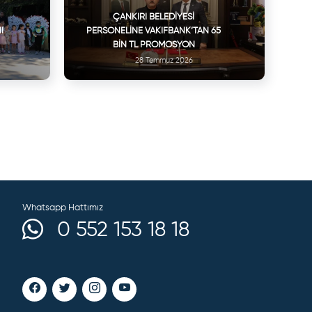
ÇANKIRI BELEDIYESI
I
PERSONELINE VAKIFBANK’TAN 65
BIN TL PROMOSYON
28 Temmuz 2026
Whatsapp Hattımız
0 552 153 18 18