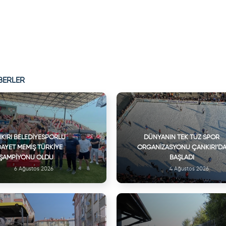
BERLER
KIRI BELEDIYESPORLU
DÜNYANIN TEK TUZ SPOR
DAYET MEMIŞ TÜRKIYE
ORGANIZASYONU ÇANKIRI’D
ŞAMPIYONU OLDU
BAŞLADI
6 Ağustos 2026
4 Ağustos 2026