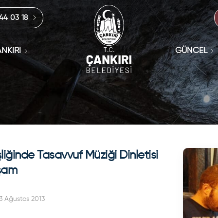
444 03 18
NKIRI
GÜNCEL
liğinde Tasavvuf Müziği Dinletisi
şam
3 Ağustos 2013