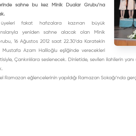
lerinde sahne bu kez Minik Dualar Grubu’na
ak.
 üyeleri fakat hafızalara kazınan büyük
anslarıyla yeniden sahne alacak olan Minik
rubu, 16 Ağustos 2012 saat 22.30’da Karatekin
a Mustafa Azam Haliloğlu eşliğinde verecekleri
letisiyle, Çankırılılara seslenecek. Dinletide, sevilen ilahilerin 
k.
el Ramazan eğlencelerinin yapıldığı Ramazan Sokağı’nda gerç