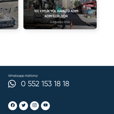
100 KM’LIK YOL HAMLESI ADIM
ADIM İLERLIYOR
3 Ağustos 2026
Whatsapp Hattımız
0 552 153 18 18