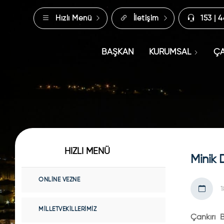
Hızlı Menü
İletişim
153 | 
BAŞKAN
KURUMSAL
ÇA
HIZLI MENÜ
Minik 
ONLINE VEZNE
1
MILLETVEKILLERIMIZ
Çankırı 