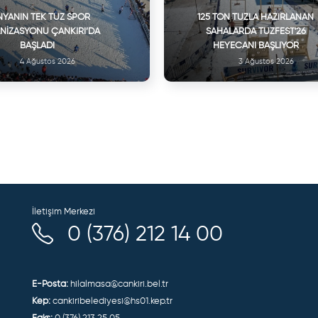
YANIN TEK TUZ SPOR
125 TON TUZLA HAZIRLANAN
NIZASYONU ÇANKIRI’DA
SAHALARDA TUZFEST'26
BAŞLADI
HEYECANI BAŞLIYOR
4 Ağustos 2026
3 Ağustos 2026
İletişim Merkezi
0 (376) 212 14 00
E-Posta:
hilalmasa@cankiri.bel.tr
Kep:
cankiribelediyesi@hs01.kep.tr