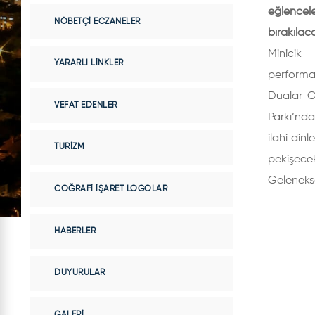
eğlence
NÖBETÇI ECZANELER
bırakılac
Minicik
YARARLI LINKLER
perform
Dualar G
VEFAT EDENLER
Parkı’nd
ilahi din
TURIZM
pekişece
Geleneks
COĞRAFI İŞARET LOGOLAR
HABERLER
DUYURULAR
GALERI