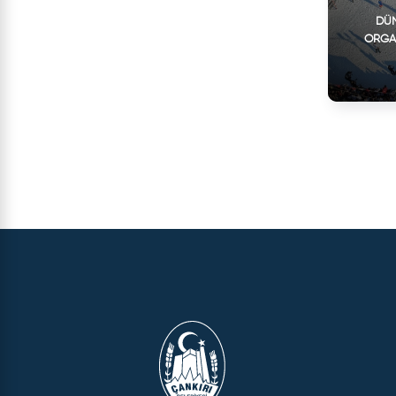
DÜN
ORGA