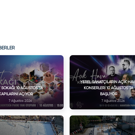
BERLER
YEREL SANATÇILARIN AÇIK HA
 SOKAĞI 10 AĞUSTOS’TA
KONSERLERI 10 AĞUSTOS’TA
KAPILARINI AÇIYOR
BAŞLIYOR
7 Ağustos 2026
7 Ağustos 2026