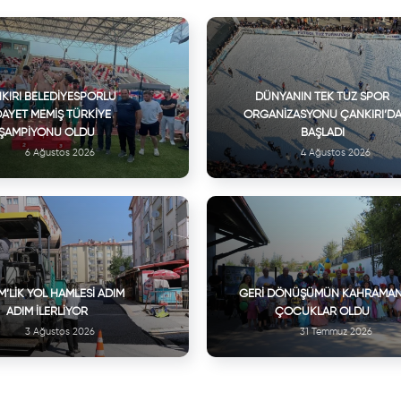
KIRI BELEDIYESPORLU
DÜNYANIN TEK TUZ SPOR
DAYET MEMIŞ TÜRKIYE
ORGANIZASYONU ÇANKIRI’D
ŞAMPIYONU OLDU
BAŞLADI
6 Ağustos 2026
4 Ağustos 2026
M’LIK YOL HAMLESI ADIM
GERI DÖNÜŞÜMÜN KAHRAMAN
ADIM İLERLIYOR
ÇOCUKLAR OLDU
3 Ağustos 2026
31 Temmuz 2026