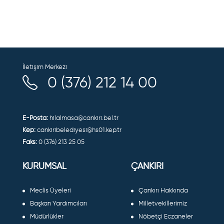
İletişim Merkezi
0 (376) 212 14 00
E-Posta:
hilalmasa@cankiri.bel.tr
Kep:
cankiribelediyesi@hs01.kep.tr
Faks:
0 (376) 213 25 05
KURUMSAL
ÇANKIRI
Meclis Üyeleri
Çankırı Hakkında
Başkan Yardımcıları
Milletvekillerimiz
Müdürlükler
Nöbetçi Eczaneler