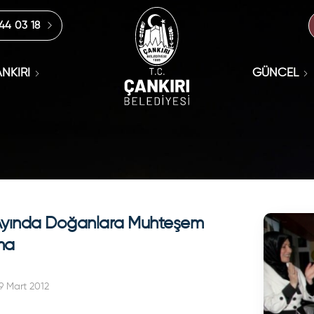
444 03 18
NKIRI
GÜNCEL
Ayında Doğanlara Muhteşem
ma
9 Mart 2012