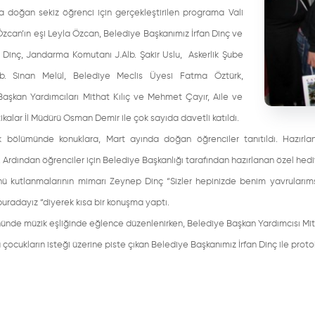
a doğan sekiz öğrenci için gerçekleştirilen programa Vali
zcan’ın eşi Leyla Özcan, Belediye Başkanımız İrfan Dinç ve
 Dinç, Jandarma Komutanı J.Alb. Şakir Uslu, Askerlik Şube
lb. Sinan Melül, Belediye Meclis Üyesi Fatma Öztürk,
aşkan Yardımcıları Mithat Kılıç ve Mehmet Çayır, Aile ve
tikalar İl Müdürü Osman Demir ile çok sayıda davetli katıldı.
k bölümünde konuklara, Mart ayında doğan öğrenciler tanıtıldı. Hazır
 Ardından öğrenciler için Belediye Başkanlığı tarafından hazırlanan özel hedi
 kutlanmalarının mimarı Zeynep Dinç “Sizler hepinizde benim yavrularımsın
buradayız “diyerek kısa bir konuşma yaptı.
de müzik eşliğinde eğlence düzenlenirken, Belediye Başkan Yardımcısı Mitha
çocukların isteği üzerine piste çıkan Belediye Başkanımız İrfan Dinç ile proto