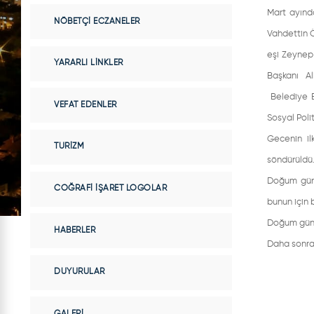
Mart ayınd
NÖBETÇI ECZANELER
Vahdettin Ö
eşi Zeynep
YARARLI LINKLER
Başkanı A
Belediye B
VEFAT EDENLER
Sosyal Poli
Gecenin il
TURIZM
söndürüldü.
Doğum günü
COĞRAFI İŞARET LOGOLAR
bunun için 
Doğum günün
HABERLER
Daha sonra 
DUYURULAR
GALERI