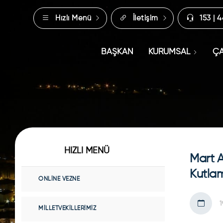
Hızlı Menü
İletişim
153 | 
BAŞKAN
KURUMSAL
ÇA
HIZLI MENÜ
Mart 
Kutla
ONLINE VEZNE
1
MILLETVEKILLERIMIZ