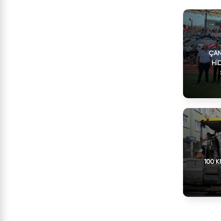
ÇAN
HI
100 K