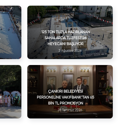
125 TON TUZLA HAZIRLANAN
A
SAHALARDA TUZFEST'26
HEYECANI BAŞLIYOR
3 Ağustos 2026
ÇANKIRI BELEDIYESI
I
PERSONELINE VAKIFBANK’TAN 65
BIN TL PROMOSYON
28 Temmuz 2026