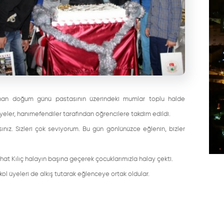
lanan doğum günü pastasının üzerindeki mumlar toplu halde
yeler, hanımefendiler tarafından öğrencilere takdim edildi.
ız. Sizleri çok seviyorum. Bu gün gönlünüzce eğlenin, bizler
t Kılıç halayın başına geçerek çocuklarımızla halay çekti.
kol üyeleri de alkış tutarak eğlenceye ortak oldular.