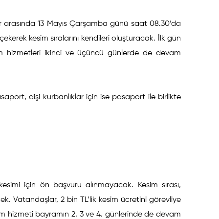
lar arasında 13 Mayıs Çarşamba günü saat 08.30’da
ekerek kesim sıralarını kendileri oluşturacak. İlk gün
im hizmetleri ikinci ve üçüncü günlerde de devam
ort, dişi kurbanlıklar için ise pasaport ile birlikte
esimi için ön başvuru alınmayacak. Kesim sırası,
k. Vatandaşlar, 2 bin TL’lik kesim ücretini görevliye
im hizmeti bayramın 2, 3 ve 4. günlerinde de devam