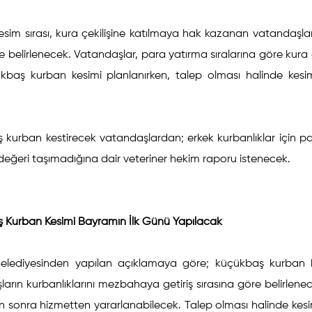
esim sırası, kura çekilişine katılmaya hak kazanan vatandaş
le belirlenecek. Vatandaşlar, para yatırma sıralarına göre kura ç
kbaş kurban kesimi planlanırken, talep olması halinde kes
kurban kestirecek vatandaşlardan; erkek kurbanlıklar için pasap
değeri taşımadığına dair veteriner hekim raporu istenecek.
 Kurban Kesimi Bayramın İlk Günü Yapılacak
Belediyesinden yapılan açıklamaya göre; küçükbaş kurban k
arın kurbanlıklarını mezbahaya getiriş sırasına göre belirlenece
n sonra hizmetten yararlanabilecek. Talep olması halinde kes