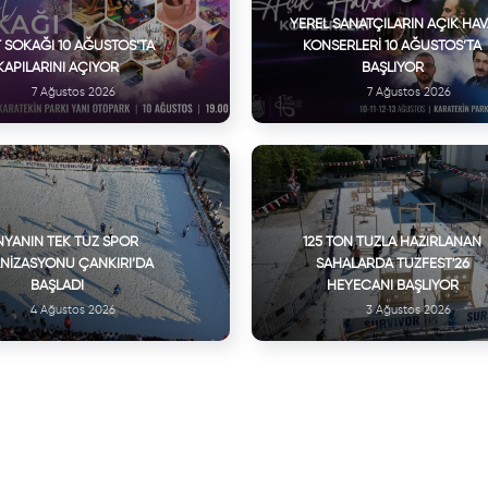
YEREL SANATÇILARIN AÇIK HA
 SOKAĞI 10 AĞUSTOS’TA
KONSERLERI 10 AĞUSTOS’TA
KAPILARINI AÇIYOR
BAŞLIYOR
7 Ağustos 2026
7 Ağustos 2026
YANIN TEK TUZ SPOR
125 TON TUZLA HAZIRLANAN
NIZASYONU ÇANKIRI’DA
SAHALARDA TUZFEST'26
BAŞLADI
HEYECANI BAŞLIYOR
4 Ağustos 2026
3 Ağustos 2026