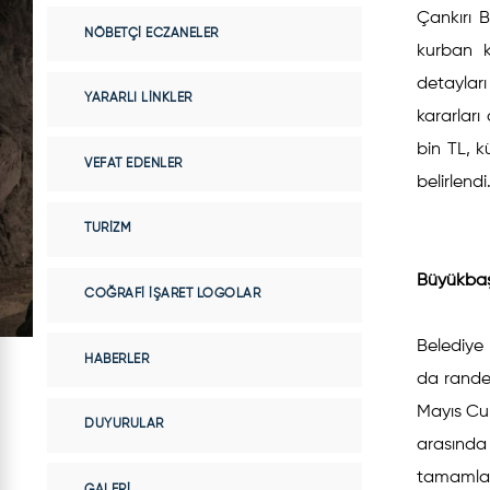
Çankırı 
NÖBETÇI ECZANELER
kurban k
detayları
YARARLI LINKLER
kararlar
bin TL, k
VEFAT EDENLER
belirlendi
TURIZM
Büyükbaş 
COĞRAFI İŞARET LOGOLAR
Belediye 
HABERLER
da rande
Mayıs Cum
DUYURULAR
arasında 
tamamla
GALERI