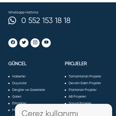
Whatsapp Hattımız
0 552 153 18 18
GÜNCEL
PROJELER
Haberler
Tamamlanan Projeler
Duyurular
Devam Eden Projeler
Dergiler ve Gazeteler
Planlanan Projeler
Galeri
AB Projeleri
Etkinlikler
Sosyal Projeler
Meclis Kararları
Çerez kullanımı