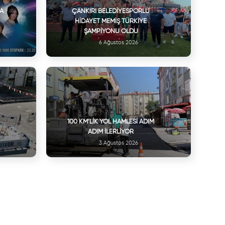
VA
ÇANKIRI BELEDIYESPORLU
HIDAYET MEMIŞ TÜRKIYE
ŞAMPIYONU OLDU
6 Ağustos 2026
100 KM’LIK YOL HAMLESI ADIM
ADIM İLERLIYOR
3 Ağustos 2026