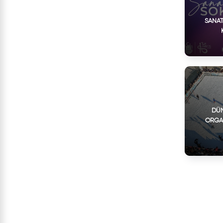
SANAT
DÜN
ORGA