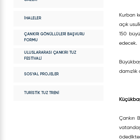
Kurban k
İHALELER
açık usul
150 büyü
ÇANKIRI GÖNÜLLÜLERI BAŞVURU
FORMU
edecek.
ULUSLARARASI ÇANKIRI TUZ
FESTIVALI
Büyükbaş 
damızlık 
SOSYAL PROJELER
TURISTIK TUZ TRENI
Küçükbaş
Çankırı 
vatandaşl
ödedikte