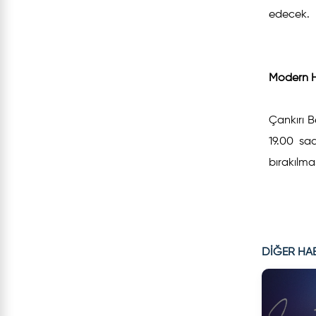
edecek.
Modern Ha
Çankırı 
19.00 sa
bırakılma
DİĞER HA