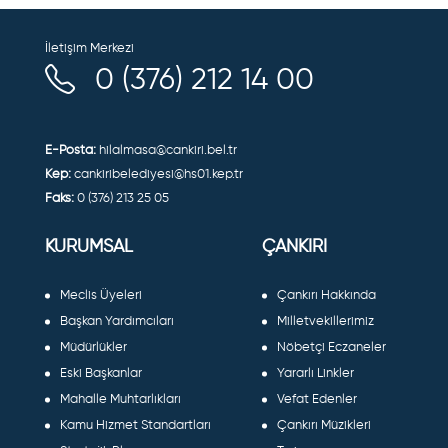
İletişim Merkezi
0 (376) 212 14 00
E-Posta:
hilalmasa@cankiri.bel.tr
Kep:
cankiribelediyesi@hs01.kep.tr
Faks:
0 (376) 213 25 05
KURUMSAL
ÇANKIRI
Meclis Üyeleri
Çankırı Hakkında
Başkan Yardımcıları
Milletvekillerimiz
Müdürlükler
Nöbetçi Eczaneler
Eski Başkanlar
Yararlı Linkler
Mahalle Muhtarlıkları
Vefat Edenler
Kamu Hizmet Standartları
Çankırı Müzikleri