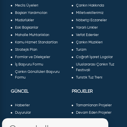
Meclis Üyeleri
Çankırı Hakkında
Başkan Yardımcıları
Milletvekillerimiz
Müdürlükler
Nöbetçi Eczaneler
Eski Başkanlar
Yararlı Linkler
Mahalle Muhtarlıkları
Vefat Edenler
Kamu Hizmet Standartları
Çankırı Müzikleri
Stratejik Plan
Turizm
Formlar ve Dilekçeler
Coğrafi İşaret Logolar
İş Başvuru Formu
Uluslararası Çankırı Tuz
Festivali
Çankırı Gönüllüleri Başvuru
Formu
Turistik Tuz Treni
GÜNCEL
PROJELER
Haberler
Tamamlanan Projeler
Duyurular
Devam Eden Projeler
Dergiler ve Gazeteler
Planlanan Projeler