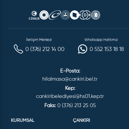
İletişim Merkezi
Whatsapp Hattımız
0 (376) 212 14 00
0 552 153 18 18
E-Posta:
hilalmasa@cankiri.bel.tr
Kep:
cankiribelediyesi@hs01.kep.tr
Faks:
0 (376) 213 25 05
KURUMSAL
ÇANKIRI