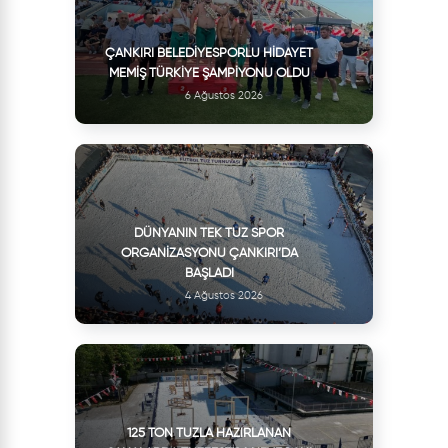
ÇANKIRI BELEDIYESPORLU HIDAYET
MEMIŞ TÜRKIYE ŞAMPIYONU OLDU
6 Ağustos 2026
DÜNYANIN TEK TUZ SPOR
ORGANIZASYONU ÇANKIRI’DA
BAŞLADI
4 Ağustos 2026
125 TON TUZLA HAZIRLANAN