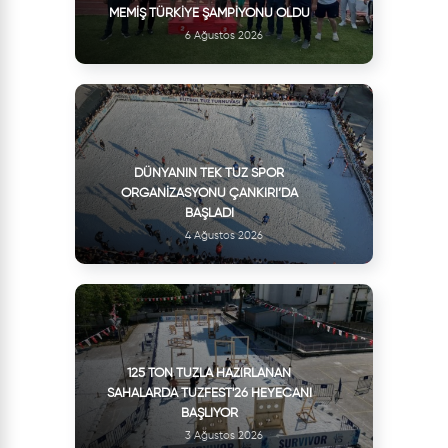
MEMIŞ TÜRKIYE ŞAMPIYONU OLDU
6 Ağustos 2026
DÜNYANIN TEK TUZ SPOR
ORGANIZASYONU ÇANKIRI’DA
BAŞLADI
4 Ağustos 2026
125 TON TUZLA HAZIRLANAN
SAHALARDA TUZFEST'26 HEYECANI
BAŞLIYOR
3 Ağustos 2026