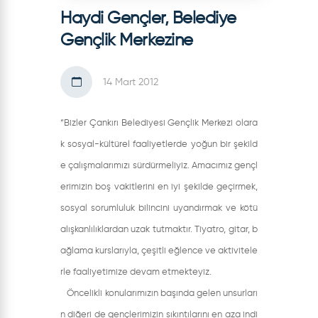
Haydi Gençler, Belediye
Gençlik Merkezine
14 Mart 2012
“Bizler Çankırı Belediyesi Gençlik Merkezi olara
k sosyal-kültürel faaliyetlerde yoğun bir şekild
e çalışmalarımızı sürdürmeliyiz. Amacımız gençl
erimizin boş vakitlerini en iyi şekilde geçirmek,
sosyal sorumluluk bilincini uyandırmak ve kötü
alışkanlılıklardan uzak tutmaktır. Tiyatro, gitar, b
ağlama kurslarıyla, çeşitli eğlence ve aktivitele
rle faaliyetimize devam etmekteyiz.
Öncelikli konularımızın başında gelen unsurları
n diğeri de gençlerimizin sıkıntılarını en aza indi