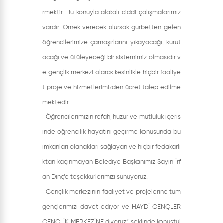
rmektir. Bu konuyla alakalı ciddi çalışmalarımız
vardır. Örnek verecek olursak gurbetten gelen
öğrencilerimize çamaşırlarını yıkayacağı, kurut
acağı ve ütüleyeceği bir sistemimiz olmasıdır v
e gençlik merkezi olarak kesinlikle hiçbir faaliye
t proje ve hizmetlerimizden ücret talep edilme
mektedir.
Öğrencilerimizin refah, huzur ve mutluluk içeris
inde öğrencilik hayatını geçirme konusunda bu
imkanları olanakları sağlayan ve hiçbir fedakarlı
ktan kaçınmayan Belediye Başkanımız Sayın İrf
an Dinç’e teşekkürlerimizi sunuyoruz.
Gençlik merkezinin faaliyet ve projelerine tüm
gençlerimizi davet ediyor ve HAYDİ GENÇLER
GENÇLİK MERKEZİNE diyoruz” şeklinde konuştul