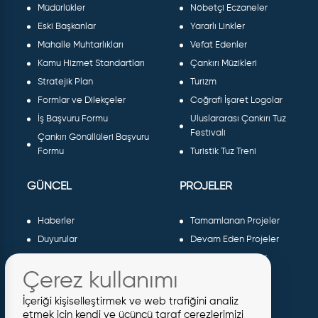
Müdürlükler
Nöbetçi Eczaneler
Eski Başkanlar
Yararlı Linkler
Mahalle Muhtarlıkları
Vefat Edenler
Kamu Hizmet Standartları
Çankırı Müzikleri
Stratejik Plan
Turizm
Formlar ve Dilekçeler
Coğrafi İşaret Logolar
İş Başvuru Formu
Uluslararası Çankırı Tuz
Festivali
Çankırı Gönüllüleri Başvuru
Formu
Turistik Tuz Treni
GÜNCEL
PROJELER
Haberler
Tamamlanan Projeler
Duyurular
Devam Eden Projeler
Dergiler ve Gazeteler
Planlanan Projeler
Çerez kullanımı
Galeri
AB Projeleri
Etkinlikler
Sosyal Projeler
İçeriği kişiselleştirmek ve web trafiğini analiz
Meclis Kararları
etmek için kendi ve üçüncü taraf çerezlerimizi