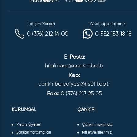
İletişim Merkezi
Whatsapp Hattımız
0 (376) 212 14 00
0 552 153 18 18
E-Posta:
hilalmasa@cankiri.bel.tr
Kep:
cankiribelediyesi@hs01.kep.tr
Faks:
0 (376) 213 25 05
KURUMSAL
ÇANKIRI
Meclis Üyeleri
Çankırı Hakkında
Başkan Yardımcıları
Milletvekillerimiz