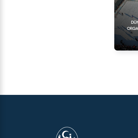
DÜN
ORGA