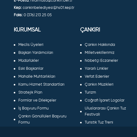
E-Posta:
hilalmasa@cankiri.bel.tr
Kep:
cankiribelediyesi@hs01.kep.tr
Faks:
0 (376) 213 25 05
KURUMSAL
ÇANKIRI
Meclis Üyeleri
Çankırı Hakkında
Başkan Yardımcıları
Milletvekillerimiz
Müdürlükler
Nöbetçi Eczaneler
Eski Başkanlar
Yararlı Linkler
Mahalle Muhtarlıkları
Vefat Edenler
Kamu Hizmet Standartları
Çankırı Müzikleri
Stratejik Plan
Turizm
Formlar ve Dilekçeler
Coğrafi İşaret Logolar
İş Başvuru Formu
Uluslararası Çankırı Tuz
Festivali
Çankırı Gönüllüleri Başvuru
Formu
Turistik Tuz Treni