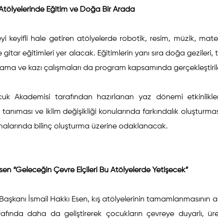
Atölyelerinde Eğitim ve Doğa Bir Arada
 keyifli hale getiren atölyelerde robotik, resim, müzik, matemat
gitar eğitimleri yer alacak. Eğitimlerin yanı sıra doğa gezileri, ta
 arama ve kazı çalışmaları da program kapsamında gerçekleştiri
k Akademisi tarafından hazırlanan yaz dönemi etkinlikler
tanıması ve iklim değişikliği konularında farkındalık oluşturmas
alarında bilinç oluşturma üzerine odaklanacak.
en “Geleceğin Çevre Elçileri Bu Atölyelerde Yetişecek”
Başkanı İsmail Hakkı Esen, kış atölyelerinin tamamlanmasının ard
fında daha da geliştirerek çocukların çevreye duyarlı, üretk