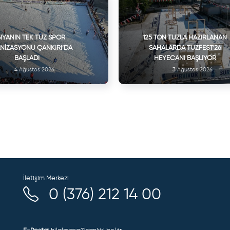
YANIN TEK TUZ SPOR
125 TON TUZLA HAZIRLANAN
NIZASYONU ÇANKIRI’DA
SAHALARDA TUZFEST'26
BAŞLADI
HEYECANI BAŞLIYOR
4 Ağustos 2026
3 Ağustos 2026
İletişim Merkezi
0 (376) 212 14 00