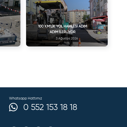
100 KM’LIK YOL HAMLESI ADIM
ADIM İLERLIYOR
3 Ağustos 2026
Whatsapp Hattımız
0 552 153 18 18