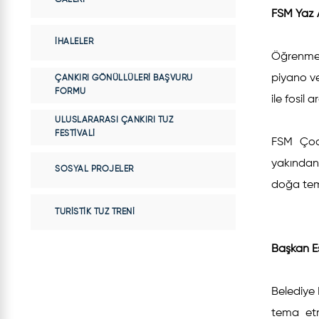
FSM Yaz 
İHALELER
Öğrenmeyi
piyano ve 
ÇANKIRI GÖNÜLLÜLERI BAŞVURU
FORMU
ile fosil
ULUSLARARASI ÇANKIRI TUZ
FESTIVALI
FSM Çocu
yakından 
SOSYAL PROJELER
doğa tem
TURISTIK TUZ TRENI
Başkan Es
Belediye 
tema etra