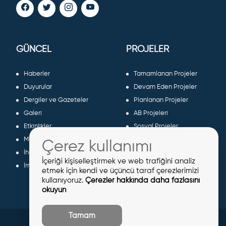
GÜNCEL
PROJELER
Haberler
Tamamlanan Projeler
Duyurular
Devam Eden Projeler
Dergiler ve Gazeteler
Planlanan Projeler
Galeri
AB Projeleri
Etkinlikler
Sosyal Projeler
Meclis Kararları
Çerez kullanımı
İhaleler
İçeriği kişiselleştirmek ve web trafiğini analiz
İmar İlanları
etmek için kendi ve üçüncü taraf çerezlerimizi
kullanıyoruz.
Çerezler hakkında daha fazlasını
okuyun
Tamam