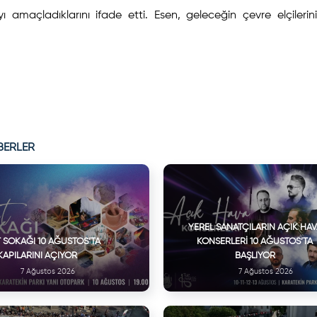
 amaçladıklarını ifade etti. Esen, geleceğin çevre elçilerini
BERLER
YEREL SANATÇILARIN AÇIK HA
 SOKAĞI 10 AĞUSTOS’TA
KONSERLERI 10 AĞUSTOS’TA
KAPILARINI AÇIYOR
BAŞLIYOR
7 Ağustos 2026
7 Ağustos 2026