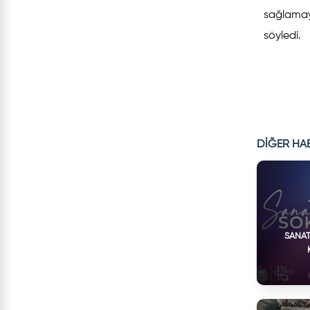
sağlamayı
söyledi.
DİĞER HA
SANAT