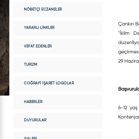
NÖBETÇI ECZANELER
Çankırı 
YARARLI LINKLER
"İklim D
düzenliyo
VEFAT EDENLER
geçirmes
29 Hazira
TURIZM
COĞRAFI İŞARET LOGOLAR
Başvurula
HABERLER
6-12 yaş
Kontenjan
DUYURULAR
GALERI