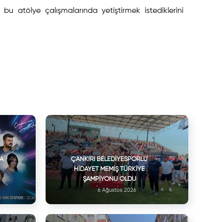
 bu atölye çalışmalarında yetiştirmek istediklerini
VA
ÇANKIRI BELEDIYESPORLU
HIDAYET MEMIŞ TÜRKIYE
ŞAMPIYONU OLDU
6 Ağustos 2026