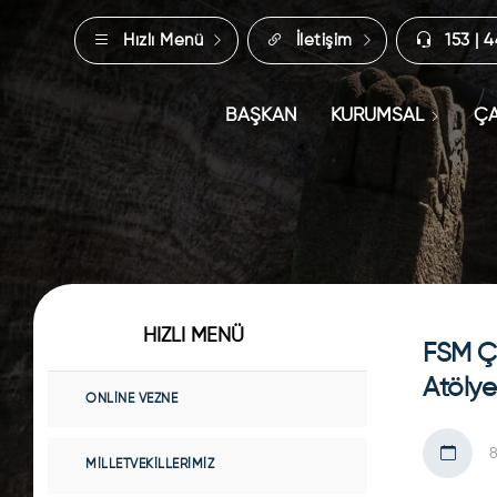
Hızlı Menü
İletişim
153 | 
BAŞKAN
KURUMSAL
ÇA
HIZLI MENÜ
FSM Ç
Atölye
ONLINE VEZNE
8
MILLETVEKILLERIMIZ