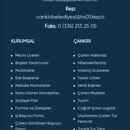
Kep:
cankiribelediyesi@hs01.kep.tr
Faks:
0 (376) 213 25 05
KURUMSAL
ÇANKIRI
Meclis Üyeleri
Çankırı Hakkında
Başkan Yardımcıları
Milletvekillerimiz
Müdürlükler
Nöbetçi Eczaneler
Eski Başkanlar
Yararlı Linkler
Mahalle Muhtarlıkları
Vefat Edenler
Kamu Hizmet Standartları
Çankırı Müzikleri
Stratejik Plan
Turizm
Formlar ve Dilekçeler
Coğrafi İşaret Logolar
İş Başvuru Formu
Uluslararası Çankırı Tuz
Festivali
Çankırı Gönüllüleri Başvuru
Formu
Turistik Tuz Treni