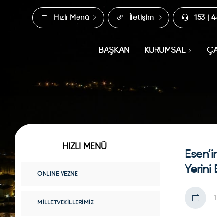
Hızlı Menü
İletişim
153 | 
BAŞKAN
KURUMSAL
ÇA
HIZLI MENÜ
Esen’i
Yerini
ONLINE VEZNE
1
MILLETVEKILLERIMIZ