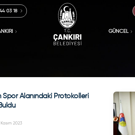
444 03 18
NKIRI
GÜNCEL
n Spor Alanındaki Protokolleri
 Buldu
 Kasım 2023