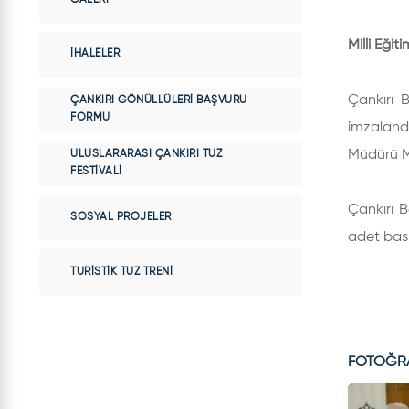
Milli Eği
İHALELER
Çankırı B
ÇANKIRI GÖNÜLLÜLERI BAŞVURU
FORMU
imzalandı
Müdürü M
ULUSLARARASI ÇANKIRI TUZ
FESTIVALI
Çankırı B
SOSYAL PROJELER
adet bask
TURISTIK TUZ TRENI
FOTOĞR