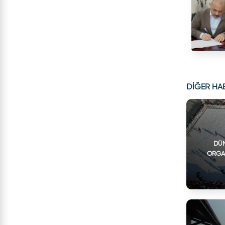
DİĞER HA
DÜN
ORGA