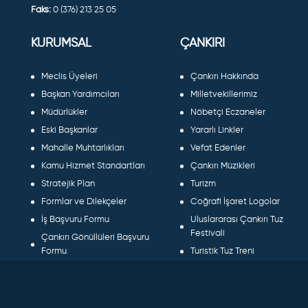
Faks:
0 (376) 213 25 05
KURUMSAL
ÇANKIRI
Meclis Üyeleri
Çankırı Hakkında
Başkan Yardımcıları
Milletvekillerimiz
Müdürlükler
Nöbetçi Eczaneler
Eski Başkanlar
Yararlı Linkler
Mahalle Muhtarlıkları
Vefat Edenler
Kamu Hizmet Standartları
Çankırı Müzikleri
Stratejik Plan
Turizm
Formlar ve Dilekçeler
Coğrafi İşaret Logolar
İş Başvuru Formu
Uluslararası Çankırı Tuz
Festivali
Çankırı Gönüllüleri Başvuru
Formu
Turistik Tuz Treni