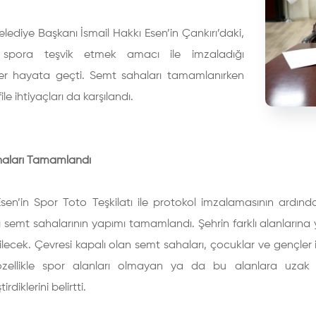
elediye Başkanı İsmail Hakkı Esen’in Çankırı’daki,
i spora teşvik etmek amacı ile imzaladığı
ler hayata geçti. Semt sahaları tamamlanırken
file ihtiyaçları da karşılandı.
aları Tamamlandı
sen’in Spor Toto Teşkilatı ile protokol imzalamasının ardınd
ı semt sahalarının yapımı tamamlandı. Şehrin farklı alanları
ecek. Çevresi kapalı olan semt sahaları, çocuklar ve gençler 
özellikle spor alanları olmayan ya da bu alanlara uza
irdiklerini belirtti.