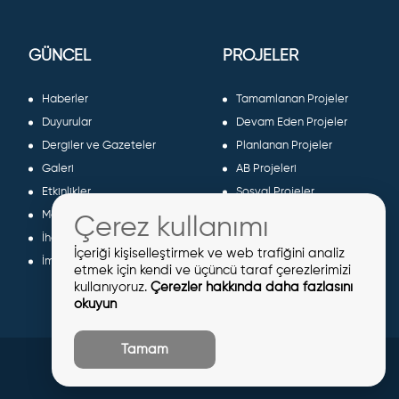
GÜNCEL
PROJELER
Haberler
Tamamlanan Projeler
Duyurular
Devam Eden Projeler
Dergiler ve Gazeteler
Planlanan Projeler
Galeri
AB Projeleri
Etkinlikler
Sosyal Projeler
Meclis Kararları
Çerez kullanımı
İhaleler
İçeriği kişiselleştirmek ve web trafiğini analiz
İmar İlanları
etmek için kendi ve üçüncü taraf çerezlerimizi
kullanıyoruz.
Çerezler hakkında daha fazlasını
okuyun
Tamam