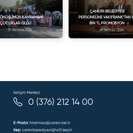
ÇANKIRI BELEDIYESI
DÖNÜŞÜMÜN KAHRAMANI
PERSONELINE VAKIFBANK’TAN 
ÇOCUKLAR OLDU
BIN TL PROMOSYON
31 Temmuz 2026
28 Temmuz 2026
İletişim Merkezi
0 (376) 212 14 00
E-Posta:
hilalmasa@cankiri.bel.tr
Kep:
cankiribelediyesi@hs01.kep.tr