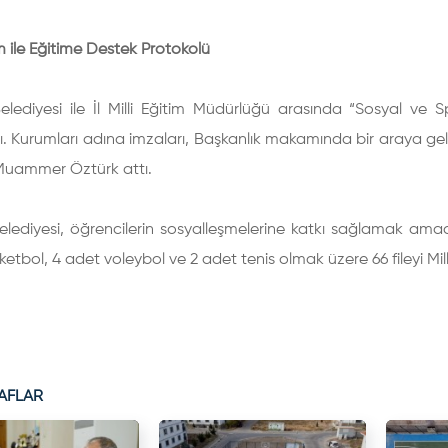
tim ile Eğitime Destek Protokolü
elediyesi ile İl Milli Eğitim Müdürlüğü arasında “Sosyal ve Sp
. Kurumları adına imzaları, Başkanlık makamında bir araya gele
uammer Öztürk attı.
elediyesi, öğrencilerin sosyalleşmelerine katkı sağlamak amacı 
etbol, 4 adet voleybol ve 2 adet tenis olmak üzere 66 fileyi Mill
AFLAR