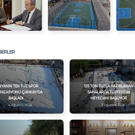
BERLER
YANIN TEK TUZ SPOR
125 TON TUZLA HAZIRLANAN
NIZASYONU ÇANKIRI’DA
SAHALARDA TUZFEST'26
BAŞLADI
HEYECANI BAŞLIYOR
4 Ağustos 2026
3 Ağustos 2026