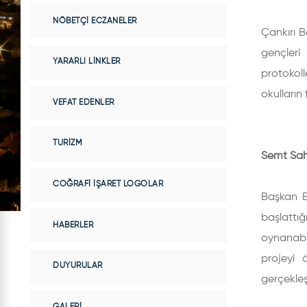
NÖBETÇI ECZANELER
Çankırı B
gençler
YARARLI LINKLER
protokol
okulların 
VEFAT EDENLER
TURIZM
Semt Sah
COĞRAFI İŞARET LOGOLAR
Başkan E
başlattığ
HABERLER
oynanabil
projeyi 
DUYURULAR
gerçekleşt
GALERI