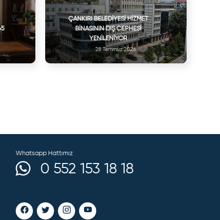
ÇANKIRI BELEDIYESI HIZMET
65
BINASININ DIŞ CEPHESI
YENILENIYOR
28 Temmuz 2026
Whatsapp Hattımız
0 552 153 18 18