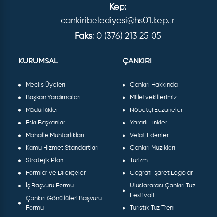
Kep:
cankiribelediyesi@hs01.kep.tr
Faks:
0 (376) 213 25 05
KURUMSAL
ÇANKIRI
Meclis Üyeleri
Çankırı Hakkında
Başkan Yardımcıları
Milletvekillerimiz
Müdürlükler
Nöbetçi Eczaneler
Eski Başkanlar
Yararlı Linkler
Mahalle Muhtarlıkları
Vefat Edenler
Kamu Hizmet Standartları
Çankırı Müzikleri
Stratejik Plan
Turizm
Formlar ve Dilekçeler
Coğrafi İşaret Logolar
İş Başvuru Formu
Uluslararası Çankırı Tuz
Festivali
Çankırı Gönüllüleri Başvuru
Formu
Turistik Tuz Treni