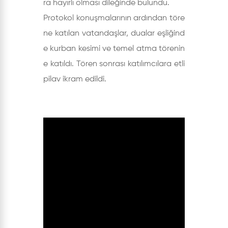
ra hayırlı olması dileğinde bulundu.
Protokol konuşmalarının ardından töre
ne katılan vatandaşlar, dualar eşliğind
e kurban kesimi ve temel atma törenin
e katıldı. Tören sonrası katılımcılara etli
pilav ikram edildi.