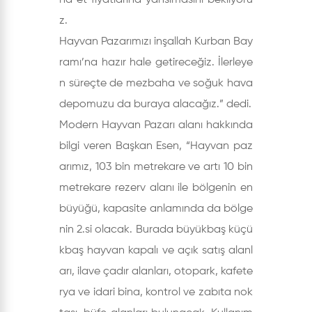
na et fiyatlarına yansımasını bekliyoru
z.
Hayvan Pazarımızı inşallah Kurban Bay
ramı’na hazır hale getireceğiz. İlerleye
n süreçte de mezbaha ve soğuk hava
depomuzu da buraya alacağız.” dedi.
Modern Hayvan Pazarı alanı hakkında
bilgi veren Başkan Esen, “Hayvan paz
arımız, 103 bin metrekare ve artı 10 bin
metrekare rezerv alanı ile bölgenin en
büyüğü, kapasite anlamında da bölge
nin 2.si olacak. Burada büyükbaş küçü
kbaş hayvan kapalı ve açık satış alanl
arı, ilave çadır alanları, otopark, kafete
rya ve idari bina, kontrol ve zabıta nok