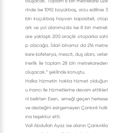
oluşacak. Toplam 6 bin metrekare üze
rinde ise 1092 büyükbaş, arzu edilirse 3
bin küçükbaş hayvan kapasiteli, otop
ark ve yol alanımızda ise 8 bin metrek
are yaklaşık 200 araçlık otoparka sahi
p olacağız. İdari binamız da 216 metre
kare kafeterya, mescit, duş alanı, veter
inerlik ile toplam 28 bin metrekareden
oluşacak.” şeklinde konuştu.
Halka hizmetin hakka hizmet olduğun
u inancı ile hizmetlerine devam ettikleri
ni belirten Esen, emeği geçen herkese
ve desteğini esirgemeyen Çankırılı halk
ına teşekkür etti.
Vali Abdullah Ayaz ise alanın Çankırılıla