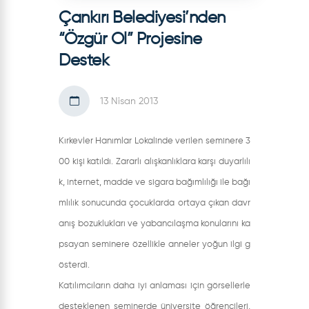
Çankırı Belediyesi’nden
“Özgür Ol” Projesine
Destek
13 Nisan 2013
Kırkevler Hanımlar Lokalinde verilen seminere 3
00 kişi katıldı. Zararlı alışkanlıklara karşı duyarlılı
k, internet, madde ve sigara bağımlılığı ile bağı
mlılık sonucunda çocuklarda ortaya çıkan davr
anış bozuklukları ve yabancılaşma konularını ka
psayan seminere özellikle anneler yoğun ilgi g
österdi.
Katılımcıların daha iyi anlaması için görsellerle
desteklenen seminerde üniversite öğrencileri,