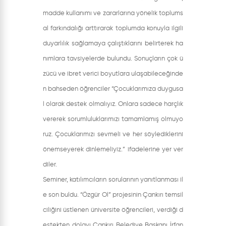
madde kullanımı ve zararlarına yönelik toplums
al farkındalığı arttırarak toplumda konuyla ilgili
duyarlılık sağlamaya çalıştıklarını belirterek ha
nımlara tavsiyelerde bulundu. Sonuçların çok ü
zücü ve ibret verici boyutlara ulaşabileceğinde
n bahseden öğrenciler “Çocuklarımıza duygusa
l olarak destek olmalıyız. Onlara sadece harçlık
vererek sorumluluklarımızı tamamlamış olmuyo
ruz. Çocuklarımızı sevmeli ve her söylediklerini
önemseyerek dinlemeliyiz.” ifadelerine yer ver
diler.
Seminer, katılımcıların sorularının yanıtlanması il
e son buldu. “Özgür Ol” projesinin Çankırı temsil
ciliğini üstlenen üniversite öğrencileri, verdiği d
estekten dolayı Çankırı Belediye Başkanı İrfan