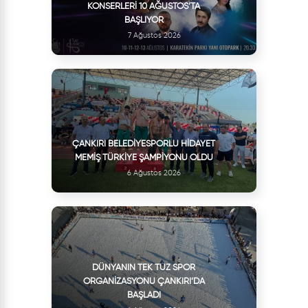
KONSERLERI 10 AĞUSTOS’TA
BAŞLIYOR
7 Ağustos 2026
ÇANKIRI BELEDIYESPORLU HIDAYET
MEMIŞ TÜRKIYE ŞAMPIYONU OLDU
6 Ağustos 2026
DÜNYANIN TEK TUZ SPOR
ORGANIZASYONU ÇANKIRI’DA
BAŞLADI