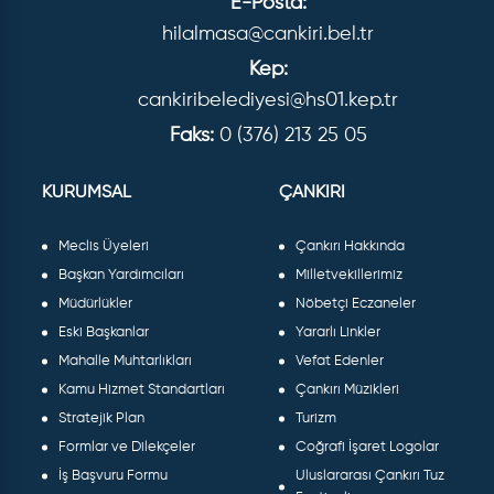
E-Posta:
hilalmasa@cankiri.bel.tr
Kep:
cankiribelediyesi@hs01.kep.tr
Faks:
0 (376) 213 25 05
KURUMSAL
ÇANKIRI
Meclis Üyeleri
Çankırı Hakkında
Başkan Yardımcıları
Milletvekillerimiz
Müdürlükler
Nöbetçi Eczaneler
Eski Başkanlar
Yararlı Linkler
Mahalle Muhtarlıkları
Vefat Edenler
Kamu Hizmet Standartları
Çankırı Müzikleri
Stratejik Plan
Turizm
Formlar ve Dilekçeler
Coğrafi İşaret Logolar
İş Başvuru Formu
Uluslararası Çankırı Tuz