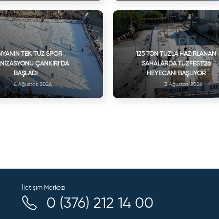
YANIN TEK TUZ SPOR
125 TON TUZLA HAZIRLANAN
NIZASYONU ÇANKIRI’DA
SAHALARDA TUZFEST'26
BAŞLADI
HEYECANI BAŞLIYOR
4 Ağustos 2026
3 Ağustos 2026
İletişim Merkezi
0 (376) 212 14 00