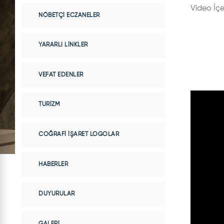
Video İçe
NÖBETÇI ECZANELER
YARARLI LINKLER
VEFAT EDENLER
TURIZM
COĞRAFI İŞARET LOGOLAR
HABERLER
DUYURULAR
GALERI