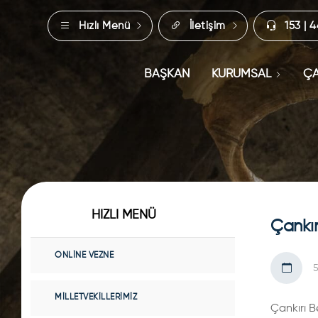
Hızlı Menü
İletişim
153 | 
BAŞKAN
KURUMSAL
ÇA
HIZLI MENÜ
Çankır
ONLINE VEZNE
MILLETVEKILLERIMIZ
Çankırı B