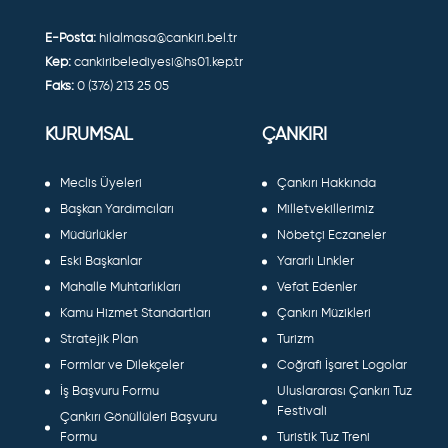
E-Posta:
hilalmasa@cankiri.bel.tr
Kep:
cankiribelediyesi@hs01.kep.tr
Faks:
0 (376) 213 25 05
KURUMSAL
ÇANKIRI
Meclis Üyeleri
Çankırı Hakkında
Başkan Yardımcıları
Milletvekillerimiz
Müdürlükler
Nöbetçi Eczaneler
Eski Başkanlar
Yararlı Linkler
Mahalle Muhtarlıkları
Vefat Edenler
Kamu Hizmet Standartları
Çankırı Müzikleri
Stratejik Plan
Turizm
Formlar ve Dilekçeler
Coğrafi İşaret Logolar
İş Başvuru Formu
Uluslararası Çankırı Tuz
Festivali
Çankırı Gönüllüleri Başvuru
Formu
Turistik Tuz Treni