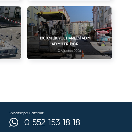
100 KM’LIK YOL HAMLESI ADIM
ADIM İLERLIYOR
3 Ağustos 2026
Whatsapp Hattımız
0 552 153 18 18