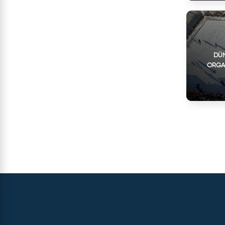
DÜN
ORGA