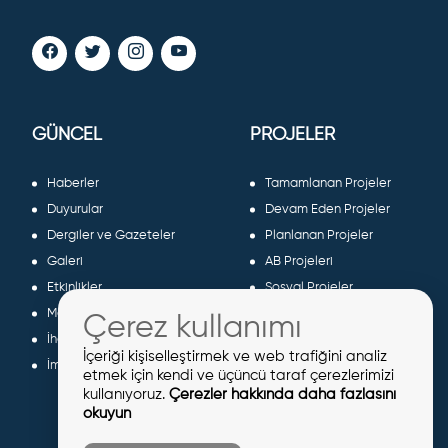
GÜNCEL
PROJELER
Haberler
Tamamlanan Projeler
Duyurular
Devam Eden Projeler
Dergiler ve Gazeteler
Planlanan Projeler
Galeri
AB Projeleri
Etkinlikler
Sosyal Projeler
Meclis Kararları
Çerez kullanımı
İhaleler
İçeriği kişiselleştirmek ve web trafiğini analiz
İmar İlanları
etmek için kendi ve üçüncü taraf çerezlerimizi
kullanıyoruz.
Çerezler hakkında daha fazlasını
okuyun