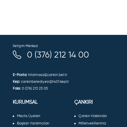
İletişim Merkezi
0 (376) 212 14 00
E-Posta:
hilalmasa@cankiri.bel.tr
Kep:
cankiribelediyesi@hs01.kep.tr
Faks:
0 (376) 213 25 05
KURUMSAL
ÇANKIRI
Meclis Üyeleri
Çankırı Hakkında
Başkan Yardımcıları
Milletvekillerimiz