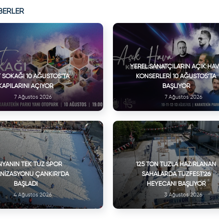
BERLER
YEREL SANATÇILARIN AÇIK HA
 SOKAĞI 10 AĞUSTOS’TA
KONSERLERI 10 AĞUSTOS’TA
KAPILARINI AÇIYOR
BAŞLIYOR
7 Ağustos 2026
7 Ağustos 2026
YANIN TEK TUZ SPOR
125 TON TUZLA HAZIRLANAN
NIZASYONU ÇANKIRI’DA
SAHALARDA TUZFEST'26
BAŞLADI
HEYECANI BAŞLIYOR
4 Ağustos 2026
3 Ağustos 2026