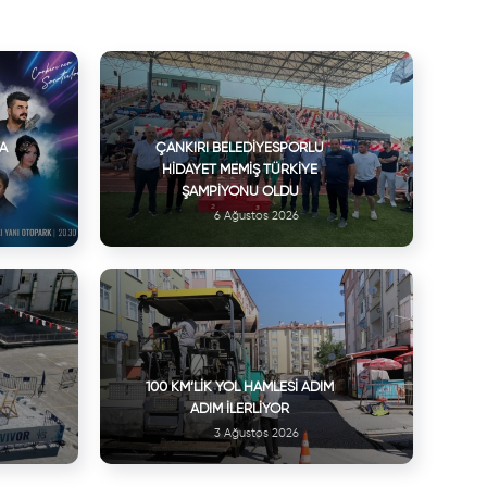
VA
ÇANKIRI BELEDIYESPORLU
HIDAYET MEMIŞ TÜRKIYE
ŞAMPIYONU OLDU
6 Ağustos 2026
100 KM’LIK YOL HAMLESI ADIM
ADIM İLERLIYOR
3 Ağustos 2026