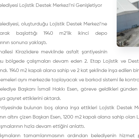
elediyesi Lojistik Destek Merkezi’ni Genişletiyor
elediyesi, oluşturduğu Lojistik Destek Merkezi’ne
larak başlattığı 1940 m2’lik ikinci depo
rının sonuna yaklaştı.
llesi Kirazlıdere mevkiinde asfalt şantiyesinin
u bölgede çalışmaları devam eden 2. Etap Lojistik ve Deste
ı. 1940 m2 kapalı alana sahip ve 2 kat şeklinde inşa edilen bina,
emeleri aynı merkezde toplayacak ve barkod sistemi ile kontr
elediye Başkanı İsmail Hakkı Esen, göreve geldikleri günden 
a gayret ettiklerini aktardı.
ntiyesinde bulunan boş alana inşa ettikleri Lojistik Destek 
nın altını çizen Başkan Esen, 1200 m2 kapalı alana sahip olan Lo
şmalarının hızla devam ettiğini anlattı.
lışmaların tamamlanmasının ardından belediyenin hizmet po