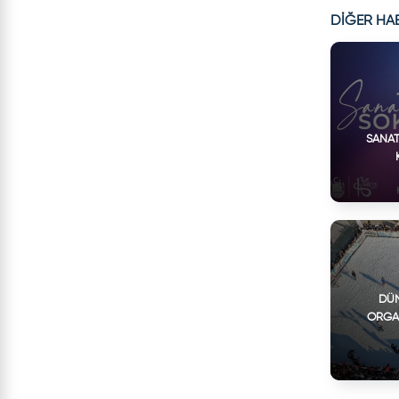
DİĞER HA
SANAT
DÜN
ORGA