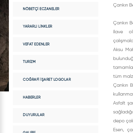
Çankırı B
NÖBETÇI ECZANELER
Çankırı B
YARARLI LINKLER
ilave o
çalışmala
VEFAT EDENLER
Aksu Maha
bulunduğ
TURIZM
tamamland
tüm malz
COĞRAFI İŞARET LOGOLAR
Çankırı B
kullanmay
HABERLER
Asfalt şa
sağladığı
DUYURULAR
depo çalı
Esen, ça
GALERI