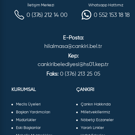
İletişim Merkezi
Whatsapp Hattımız
0 (376) 212 14 00
0 552 153 18 18
E-Posta:
hilalmasa@cankiri.bel.tr
Kep:
cankiribelediyesi@hs01.kep.tr
Faks:
0 (376) 213 25 05
KURUMSAL
ÇANKIRI
Meclis Üyeleri
Çankırı Hakkında
Başkan Yardımcıları
Milletvekillerimiz
Müdürlükler
Nöbetçi Eczaneler
Eski Başkanlar
Yararlı Linkler