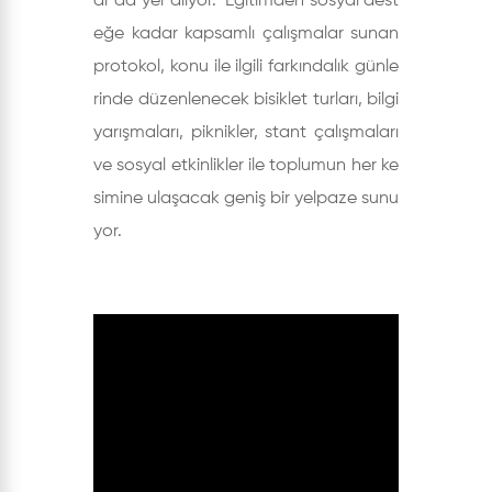
ar da yer alıyor. Eğitimden sosyal dest
eğe kadar kapsamlı çalışmalar sunan
protokol, konu ile ilgili farkındalık günle
rinde düzenlenecek bisiklet turları, bilgi
yarışmaları, piknikler, stant çalışmaları
ve sosyal etkinlikler ile toplumun her ke
simine ulaşacak geniş bir yelpaze sunu
yor.