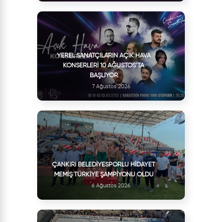
YEREL SANATÇILARIN AÇIK HAVA
KONSERLERI 10 AĞUSTOS’TA
BAŞLIYOR
7 Ağustos 2026
ÇANKIRI BELEDIYESPORLU HIDAYET
MEMIŞ TÜRKIYE ŞAMPIYONU OLDU
6 Ağustos 2026