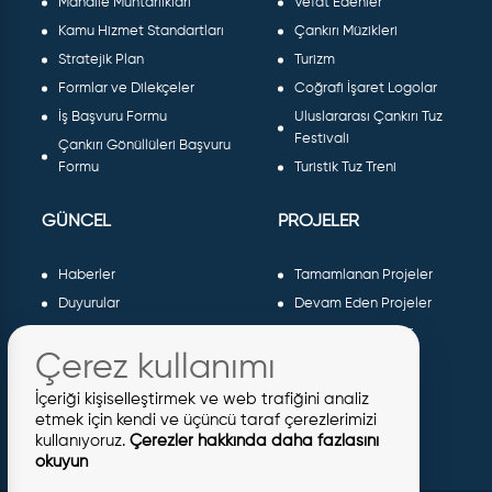
Mahalle Muhtarlıkları
Vefat Edenler
Kamu Hizmet Standartları
Çankırı Müzikleri
Stratejik Plan
Turizm
Formlar ve Dilekçeler
Coğrafi İşaret Logolar
İş Başvuru Formu
Uluslararası Çankırı Tuz
Festivali
Çankırı Gönüllüleri Başvuru
Formu
Turistik Tuz Treni
GÜNCEL
PROJELER
Haberler
Tamamlanan Projeler
Duyurular
Devam Eden Projeler
Dergiler ve Gazeteler
Planlanan Projeler
Çerez kullanımı
Galeri
AB Projeleri
Etkinlikler
Sosyal Projeler
İçeriği kişiselleştirmek ve web trafiğini analiz
Meclis Kararları
etmek için kendi ve üçüncü taraf çerezlerimizi
kullanıyoruz.
Çerezler hakkında daha fazlasını
İhaleler
okuyun
İmar İlanları