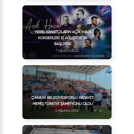
YEREL SANATÇILARIN AÇIK HAVA
KONSERLERI 10 AĞUSTOS’TA
BAŞLIYOR
7 Ağustos 2026
ÇANKIRI BELEDIYESPORLU HIDAYET
MEMIŞ TÜRKIYE ŞAMPIYONU OLDU
6 Ağustos 2026