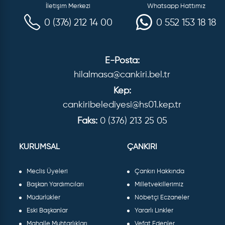
İletişim Merkezi
Whatsapp Hattımız
0 (376) 212 14 00
0 552 153 18 18
E-Posta:
hilalmasa@cankiri.bel.tr
Kep:
cankiribelediyesi@hs01.kep.tr
Faks:
0 (376) 213 25 05
KURUMSAL
ÇANKIRI
Meclis Üyeleri
Çankırı Hakkında
Başkan Yardımcıları
Milletvekillerimiz
Müdürlükler
Nöbetçi Eczaneler
Eski Başkanlar
Yararlı Linkler
Mahalle Muhtarlıkları
Vefat Edenler