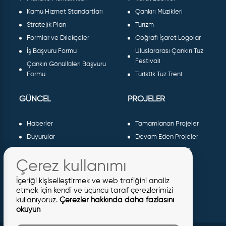
Kamu Hizmet Standartları
Çankırı Müzikleri
Stratejik Plan
Turizm
Formlar ve Dilekçeler
Coğrafi İşaret Logolar
İş Başvuru Formu
Uluslararası Çankırı Tuz
Festivali
Çankırı Gönüllüleri Başvuru
Formu
Turistik Tuz Treni
GÜNCEL
PROJELER
Haberler
Tamamlanan Projeler
Duyurular
Devam Eden Projeler
Dergiler ve Gazeteler
Planlanan Projeler
Çerez kullanımı
Galeri
AB Projeleri
Etkinlikler
Sosyal Projeler
İçeriği kişiselleştirmek ve web trafiğini analiz
Meclis Kararları
etmek için kendi ve üçüncü taraf çerezlerimizi
kullanıyoruz.
Çerezler hakkında daha fazlasını
İhaleler
okuyun
İmar İlanları