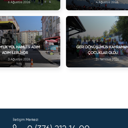
6 Ağustos 2026
4 Ağustos 2026
M’LIK YOL HAMLESI ADIM
GERI DÖNÜŞÜMÜN KAHRAMAN
ADIM İLERLIYOR
ÇOCUKLAR OLDU
3 Ağustos 2026
31 Temmuz 2026
İletişim Merkezi