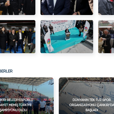
BERLER
KIRI BELEDIYESPORLU
DÜNYANIN TEK TUZ SPOR
DAYET MEMIŞ TÜRKIYE
ORGANIZASYONU ÇANKIRI’D
ŞAMPIYONU OLDU
BAŞLADI