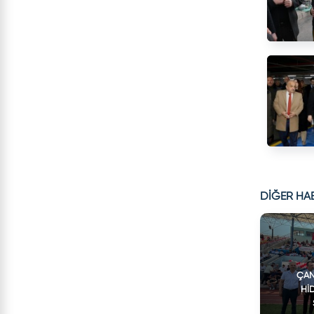
DİĞER HA
ÇAN
HI