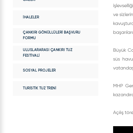
işlevsell
ve sizler
İHALELER
kavuşturd
başarılar
ÇANKIRI GÖNÜLLÜLERI BAŞVURU
FORMU
Büyük Ca
ULUSLARARASI ÇANKIRI TUZ
FESTIVALI
süs havuz
vatandaşl
SOSYAL PROJELER
MHP Genel
TURISTIK TUZ TRENI
kazandırdı
Açılış tö