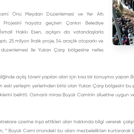
ami Önü Meydan Düzenlemesi ve Yer Altı
 Projesini hayata geçiren Çankırı Belediye
İsmail Hakkı Esen, açılışını da vatandaşlarla
aptı. 25 milyon liralık proje, 54 araçlık otoparkı ve
üzenlemesi ile Yukarı Çarşı bölgesine nefes
liğinde açılış töreni yapılan alan için kısa bir konuşma yapan 
ın eski yerleşim yerlerinden birisi olan Yukarı Çarşı bölgesini b
klerini belirtti. Osmanlı mirası Büyük Caminin siluetine uygun v
etrekare üzerine inşa ettikleri alan hakkında bilgi vererek çal
, “ Büyük Cami önündeki bu alanı mezbelelikten kurtararak bö