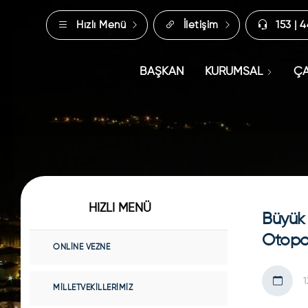
Hızlı Menü
İletişim
153 | 
BAŞKAN
KURUMSAL
ÇA
HIZLI MENÜ
Büyük
Otopar
ONLINE VEZNE
MILLETVEKILLERIMIZ