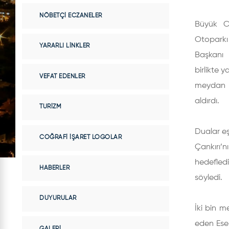
NÖBETÇI ECZANELER
Büyük C
Otoparkı
YARARLI LINKLER
Başkanı 
birlikte y
VEFAT EDENLER
meydan d
aldırdı.
TURIZM
Dualar eş
COĞRAFI İŞARET LOGOLAR
Çankırı’n
hedefledi
HABERLER
söyledi.
DUYURULAR
İki bin m
eden Esen
GALERI