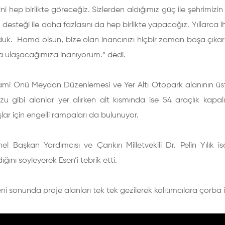
iğini hep birlikte göreceğiz. Sizlerden aldığımız güç ile şehrimiz
in desteği ile daha fazlasını da hep birlikte yapacağız. Yıllarca 
uk. Hamd olsun, bize olan inancınızı hiçbir zaman boşa çıkarm
a ulaşacağımıza inanıyorum.” dedi.
mi Önü Meydan Düzenlemesi ve Yer Altı Otopark alanının üs
u gibi alanlar yer alırken alt kısmında ise 54 araçlık kapal
ar için engelli rampaları da bulunuyor.
 Başkan Yardımcısı ve Çankırı Milletvekili Dr. Pelin Yılık i
ğını söyleyerek Esen’i tebrik etti.
reni sonunda proje alanları tek tek gezilerek kalıtımcılara çorba 