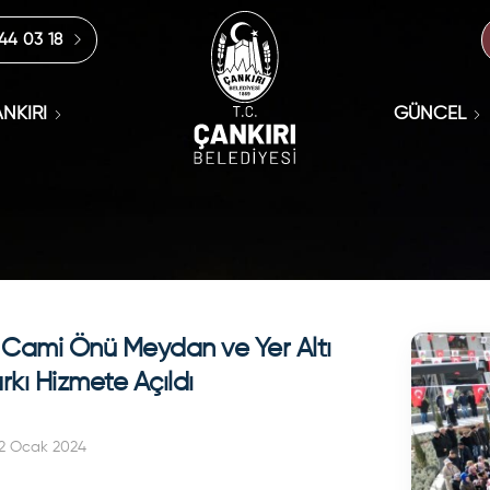
444 03 18
NKIRI
GÜNCEL
 Cami Önü Meydan ve Yer Altı
kı Hizmete Açıldı
12 Ocak 2024