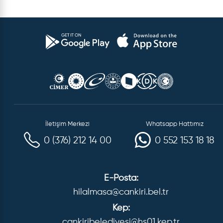
İletişim Merkezi
Whatsapp Hattımız
0 (376) 212 14 00
0 552 153 18 18
E-Posta:
hilalmasa@cankiri.bel.tr
Kep:
cankiribelediyesi@hs01.kep.tr