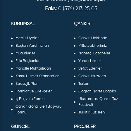
Faks:
0 (376) 213 25 05
KURUMSAL
ÇANKIRI
Meclis Üyeleri
Çankırı Hakkında
Başkan Yardımcıları
Milletvekillerimiz
Müdürlükler
Nöbetçi Eczaneler
Eski Başkanlar
Yararlı Linkler
Mahalle Muhtarlıkları
Vefat Edenler
Kamu Hizmet Standartları
Çankırı Müzikleri
Stratejik Plan
Turizm
Formlar ve Dilekçeler
Coğrafi İşaret Logolar
İş Başvuru Formu
Uluslararası Çankırı Tuz
Festivali
Çankırı Gönüllüleri Başvuru
Formu
Turistik Tuz Treni
GÜNCEL
PROJELER