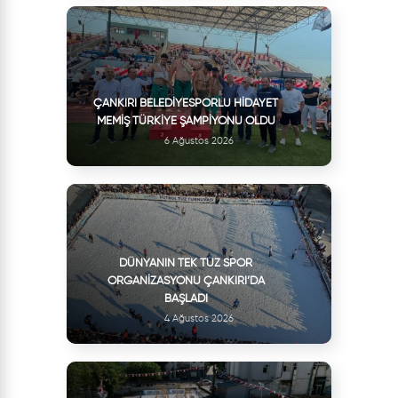
ÇANKIRI BELEDIYESPORLU HIDAYET
MEMIŞ TÜRKIYE ŞAMPIYONU OLDU
6 Ağustos 2026
DÜNYANIN TEK TUZ SPOR
ORGANIZASYONU ÇANKIRI’DA
BAŞLADI
4 Ağustos 2026