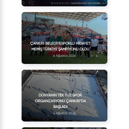
ÇANKIRI BELEDIYESPORLU HIDAYET
MEMIŞ TÜRKIYE ŞAMPIYONU OLDU
6 Ağustos 2026
DÜNYANIN TEK TUZ SPOR
ORGANIZASYONU ÇANKIRI’DA
BAŞLADI
4 Ağustos 2026