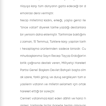
nlayışa karşı tüm dünyanın gıpta edeceği bir d
emokrasi dersi vermiştir.
Necip milletimiz kadını, erkeği, yaşlısı genci ile
“önce vatan” diyerek tarihe yazdığı destanlara
bir yenisini daha eklemiştir. Tarihimize baktığımı
z zaman; 15 Temmuz, Türklere karşı yapılan tarih
i hesaplaşma ürünlerinden sadece birisidir. Cu
mhurbaşkanımız Sayın Recep Tayyip Erdoğan’ın
birlik çağrısına destek veren, Milliyetçi Hareket
Partisi Genel Başkanı Devlet Bahçeli başta olm
ak üzere, farklı görüş ve duruş sergileyen tüm si
yasilerin vatanın ve milletin selameti için ortak
hareket ettiği bir süreçtir.
Cennet vatanımıza kast eden dâhili ve harici h
ainleri, tarihinde hiçbir ihanete teslim olmayan