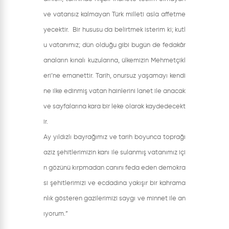
ve vatansız kalmayan Türk milleti asla affetme
yecektir. Bir hususu da belirtmek isterim ki; kutl
u vatanımız; dün olduğu gibi bugün de fedakâr
anaların kınalı kuzularına, ülkemizin Mehmetçikl
eri’ne emanettir. Tarih, onursuz yaşamayı kendi
ne ilke edinmiş vatan hainlerini lanet ile anacak
ve sayfalarına kara bir leke olarak kaydedecekt
ir.
Ay yıldızlı bayrağımız ve tarih boyunca toprağı
aziz şehitlerimizin kanı ile sulanmış vatanımız içi
n gözünü kırpmadan canını feda eden demokra
si şehitlerimizi ve ecdadına yakışır bir kahrama
nlık gösteren gazilerimizi saygı ve minnet ile an
ıyorum.”