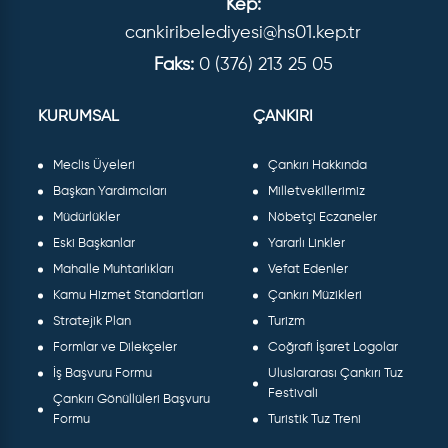
Kep:
cankiribelediyesi@hs01.kep.tr
Faks:
0 (376) 213 25 05
KURUMSAL
ÇANKIRI
Meclis Üyeleri
Çankırı Hakkında
Başkan Yardımcıları
Milletvekillerimiz
Müdürlükler
Nöbetçi Eczaneler
Eski Başkanlar
Yararlı Linkler
Mahalle Muhtarlıkları
Vefat Edenler
Kamu Hizmet Standartları
Çankırı Müzikleri
Stratejik Plan
Turizm
Formlar ve Dilekçeler
Coğrafi İşaret Logolar
İş Başvuru Formu
Uluslararası Çankırı Tuz
Festivali
Çankırı Gönüllüleri Başvuru
Formu
Turistik Tuz Treni