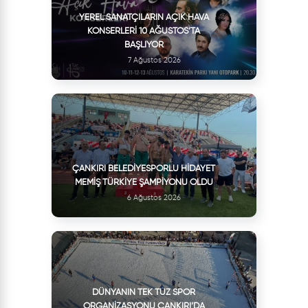
YEREL SANATÇILARIN AÇIK HAVA
KONSERLERI 10 AĞUSTOS’TA
BAŞLIYOR
7 Ağustos 2026
ÇANKIRI BELEDIYESPORLU HIDAYET
MEMIŞ TÜRKIYE ŞAMPIYONU OLDU
6 Ağustos 2026
DÜNYANIN TEK TUZ SPOR
ORGANIZASYONU ÇANKIRI’DA