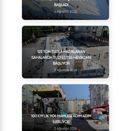
BAŞLADI
4 Ağustos 2026
125 TON TUZLA HAZIRLANAN
SAHALARDA TUZFEST'26 HEYECANI
BAŞLIYOR
3 Ağustos 2026
100 KM’LIK YOL HAMLESI ADIM ADIM
İLERLIYOR
3 Ağustos 2026