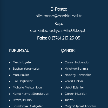
E-Posta:
hilalmasa@cankiri.bel.tr
Kep:
cankiribelediyesi@hs01.kep.tr
Faks:
0 (376) 213 25 05
KURUMSAL
ÇANKIRI
Meclis Üyeleri
Çankırı Hakkında
Başkan Yardımcıları
Milletvekillerimiz
Müdürlükler
Nöbetçi Eczaneler
Eski Başkanlar
Yararlı Linkler
Mahalle Muhtarlıkları
Vefat Edenler
Kamu Hizmet Standartları
Çankırı Müzikleri
Stratejik Plan
Turizm
Formlar ve Dilekçeler
Coğrafi İşaret Logolar