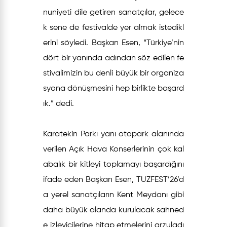
nuniyeti dile getiren sanatçılar, gelece
k sene de festivalde yer almak istedikl
erini söyledi. Başkan Esen, “Türkiye’nin
dört bir yanında adından söz edilen fe
stivalimizin bu denli büyük bir organiza
syona dönüşmesini hep birlikte başard
ık.” dedi.
Karatekin Parkı yanı otopark alanında
verilen Açık Hava Konserlerinin çok kal
abalık bir kitleyi toplamayı başardığını
ifade eden Başkan Esen, TUZFEST’26’d
a yerel sanatçıların Kent Meydanı gibi
daha büyük alanda kurulacak sahned
e izleyicilerine hitap etmelerini arzuladı