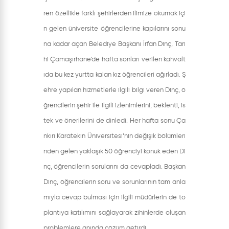
ren özellikle farklı şehirlerden ilimize okumak içi
n gelen üniversite öğrencilerine kapılarını sonu
na kadar açan Belediye Başkanı İrfan Dinç, Tari
hi Çamaşırhane’de hafta sonları verilen kahvalt
ıda bu kez yurtta kalan kız öğrencileri ağırladı. Ş
ehre yapılan hizmetlerle ilgili bilgi veren Dinç, ö
ğrencilerin şehir ile ilgili izlenimlerini, beklenti, is
tek ve önerilerini de dinledi. Her hafta sonu Ça
nkırı Karatekin Üniversitesi’nin değişik bölümleri
nden gelen yaklaşık 50 öğrenciyi konuk eden Di
nç, öğrencilerin sorularını da cevapladı. Başkan
Dinç, öğrencilerin soru ve sorunlarının tam anla
mıyla cevap bulması için ilgili müdürlerin de to
plantıya katılımını sağlayarak zihinlerde oluşan
problemlere anında çözüm getirdi.