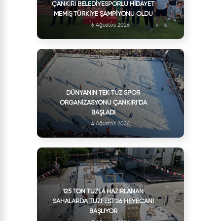
ÇANKIRI BELEDIYESPORLU HIDAYET
MEMIŞ TÜRKIYE ŞAMPIYONU OLDU
6 Ağustos 2026
DÜNYANIN TEK TUZ SPOR
ORGANIZASYONU ÇANKIRI’DA
BAŞLADI
4 Ağustos 2026
125 TON TUZLA HAZIRLANAN
SAHALARDA TUZFEST'26 HEYECANI
BAŞLIYOR