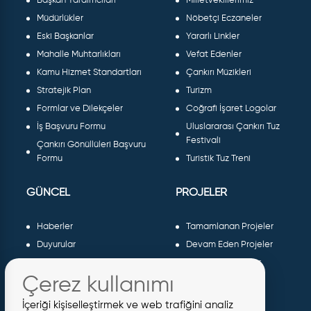
Başkan Yardımcıları
Milletvekillerimiz
Müdürlükler
Nöbetçi Eczaneler
Eski Başkanlar
Yararlı Linkler
Mahalle Muhtarlıkları
Vefat Edenler
Kamu Hizmet Standartları
Çankırı Müzikleri
Stratejik Plan
Turizm
Formlar ve Dilekçeler
Coğrafi İşaret Logolar
İş Başvuru Formu
Uluslararası Çankırı Tuz
Festivali
Çankırı Gönüllüleri Başvuru
Formu
Turistik Tuz Treni
GÜNCEL
PROJELER
Haberler
Tamamlanan Projeler
Duyurular
Devam Eden Projeler
Dergiler ve Gazeteler
Planlanan Projeler
Çerez kullanımı
Galeri
AB Projeleri
Etkinlikler
Sosyal Projeler
İçeriği kişiselleştirmek ve web trafiğini analiz