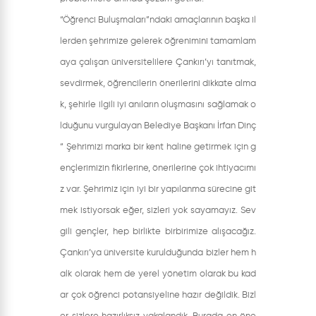
“Öğrenci Buluşmaları”ndaki amaçlarının başka il
lerden şehrimize gelerek öğrenimini tamamlam
aya çalışan üniversitelilere Çankırı’yı tanıtmak,
sevdirmek, öğrencilerin önerilerini dikkate alma
k, şehirle ilgili iyi anıların oluşmasını sağlamak o
lduğunu vurgulayan Belediye Başkanı İrfan Dinç
“ Şehrimizi marka bir kent haline getirmek için g
ençlerimizin fikirlerine, önerilerine çok ihtiyacımı
z var. Şehrimiz için iyi bir yapılanma sürecine git
mek istiyorsak eğer, sizleri yok sayamayız. Sev
gili gençler, hep birlikte birbirimize alışacağız.
Çankırı’ya üniversite kurulduğunda bizler hem h
alk olarak hem de yerel yönetim olarak bu kad
ar çok öğrenci potansiyeline hazır değildik. Bizl