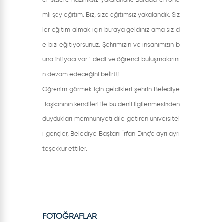
er sizlere hazırlıksız yakalandık. Burada en öne
mli şey eğitim. Biz, size eğitimsiz yakalandık. Siz
ler eğitim almak için buraya geldiniz ama siz d
e bizi eğitiyorsunuz. Şehrimizin ve insanımızın b
una ihtiyacı var.” dedi ve öğrenci buluşmalarını
n devam edeceğini belirtti.
Öğrenim görmek için geldikleri şehrin Belediye
Başkanının kendileri ile bu denli ilgilenmesinden
duydukları memnuniyeti dile getiren üniversitel
i gençler, Belediye Başkanı İrfan Dinç’e ayrı ayrı
teşekkür ettiler.
FOTOĞRAFLAR