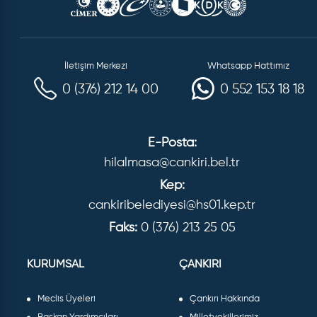
İletişim Merkezi
Whatsapp Hattımız
0 (376) 212 14 00
0 552 153 18 18
E-Posta:
hilalmasa@cankiri.bel.tr
Kep:
cankiribelediyesi@hs01.kep.tr
Faks:
0 (376) 213 25 05
KURUMSAL
ÇANKIRI
Meclis Üyeleri
Çankırı Hakkında