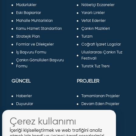
Müdürlükler
Nöbetçi Eczaneler
Eski Başkanlar
Yararlı Linkler
Mahalle Muhtarlıkları
Vefat Edenler
Kamu Hizmet Standartları
Çankırı Müzikleri
Stratejik Plan
Turizm
Formlar ve Dilekçeler
Coğrafi İşaret Logolar
İş Başvuru Formu
Uluslararası Çankırı Tuz
Festivali
Çankırı Gönüllüleri Başvuru
Formu
Turistik Tuz Treni
GÜNCEL
PROJELER
Haberler
Tamamlanan Projeler
Duyurular
Devam Eden Projeler
Dergiler ve Gazeteler
Planlanan Projeler
Çerez kullanımı
Galeri
AB Projeleri
Etkinlikler
Sosyal Projeler
İçeriği kişiselleştirmek ve web trafiğini analiz
Meclis Kararları