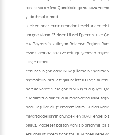
kan, kendi sınıfına Çanakkale gezisi sözü verme
yi de ihmal etmedi.
İstek ve önerilerinin ardından teşekkür ederek t
üm çocukların 23 Nisan Ulusal Egemenlik ve Ço
cuk Bayramı’nı kutlayan Belediye Başkanı Rüm
eysa Cambaz, sözü ve koltuğu yeniden Başkan
Dinç’e bıraktı.
Yeni neslin çok daha iyi koşullarda bir şehirde y
aşamalarını arzu ettiğini belirten Dinç “Bu konu
da tüm yöneticilere çok büyük işler düşüyor. Ço
cuklarımızı oldukları durumdan daha iyiye taşıy
acak koşullar oluşturmamız lazım. Bunları yapa
mıyorsak gelişimin önündeki en büyük engel biz
oluruz. Maalesef baştan yanlış planlanmış bir ş
ehri dönüştürmemiz çok zor. Bu yüzden yerel yö