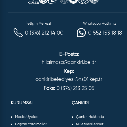
İletişim Merkezi
Whatsapp Hattımız
0 (376) 212 14 00
0 552 153 18 18
E-Posta:
hilalmasa@cankiri.bel.tr
Kep:
cankiribelediyesi@hs01.kep.tr
Faks:
0 (376) 213 25 05
KURUMSAL
ÇANKIRI
Meclis Üyeleri
Çankırı Hakkında
Başkan Yardımcıları
Milletvekillerimiz