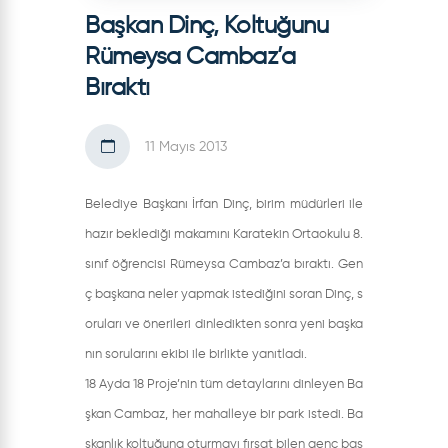
Başkan Dinç, Koltuğunu
Rümeysa Cambaz’a
Bıraktı
11 Mayıs 2013
Belediye Başkanı İrfan Dinç, birim müdürleri ile
hazır beklediği makamını Karatekin Ortaokulu 8.
sınıf öğrencisi Rümeysa Cambaz’a bıraktı. Gen
ç başkana neler yapmak istediğini soran Dinç, s
oruları ve önerileri dinledikten sonra yeni başka
nın sorularını ekibi ile birlikte yanıtladı.
18 Ayda 18 Proje’nin tüm detaylarını dinleyen Ba
şkan Cambaz, her mahalleye bir park istedi. Ba
şkanlık koltuğuna oturmayı fırsat bilen genç baş