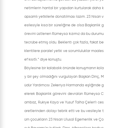
netimlerin hantal bir yapıdan kurtularak daha k
apsamlı yetkilerle donatılması lazım. 23 Nisan v
esilesiyle kısa bir süreliğine de olsa Başkanlık g
örevini üstlenen Rümeysa kızımız da bu durumu
tecrübe etmiş oldu. Beklenti çok fazla, fakat be
klentilere paralel yetki ve sorumluluklar maales
ef kısıtlı.” diye konuştu.
Böylesine bir kalabalık önünde konuşmanın kola
y bir şey olmadığını vurgulayan Başkan Dinç, M
üdür Yardımcısı Zekeriya Harmanda eşliğinde g
elerek Başkanlık görevini devralan Rümeysa C
ambaz, Rukiye Kaya ve Yusuf Talha Çelen’i ces
aretlerinden dolayı tebrik etti ve bu vesileyle t
üm çocukların 23 Nisan Ulusal Egemenlik ve Ço