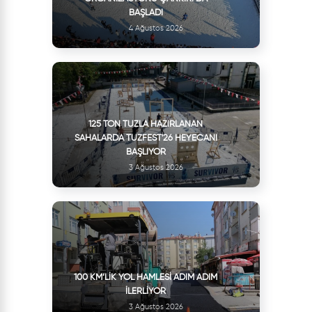
BAŞLADI
4 Ağustos 2026
125 TON TUZLA HAZIRLANAN
SAHALARDA TUZFEST'26 HEYECANI
BAŞLIYOR
3 Ağustos 2026
100 KM’LIK YOL HAMLESI ADIM ADIM
İLERLIYOR
3 Ağustos 2026