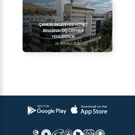
ÇANKIRI BELEDIYESI HIZMET
BINASININ DIŞ CEPHESI
YENILENIYOR
28 Temmuz 2026