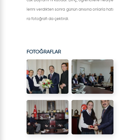
cuk Bayramı’nı kutladı. Dinç, öğrencilere hediye
lerini verdikten sonra günün anısına onlarla hatı
ra fotoğrafı da çektirdi.
FOTOĞRAFLAR