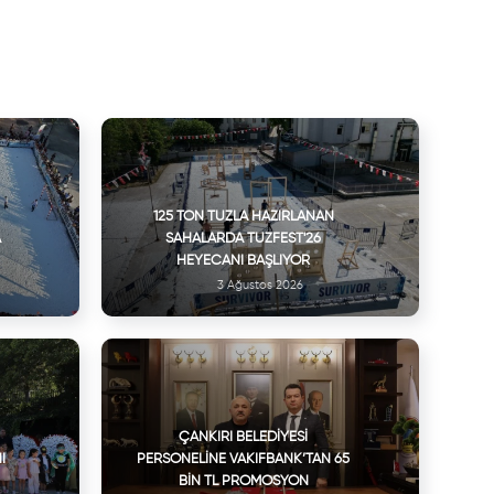
125 TON TUZLA HAZIRLANAN
A
SAHALARDA TUZFEST'26
HEYECANI BAŞLIYOR
3 Ağustos 2026
ÇANKIRI BELEDIYESI
I
PERSONELINE VAKIFBANK’TAN 65
BIN TL PROMOSYON