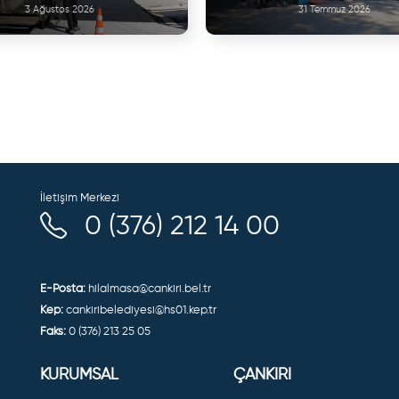
3 Ağustos 2026
31 Temmuz 2026
İletişim Merkezi
0 (376) 212 14 00
E-Posta:
hilalmasa@cankiri.bel.tr
Kep:
cankiribelediyesi@hs01.kep.tr
Faks:
0 (376) 213 25 05
KURUMSAL
ÇANKIRI