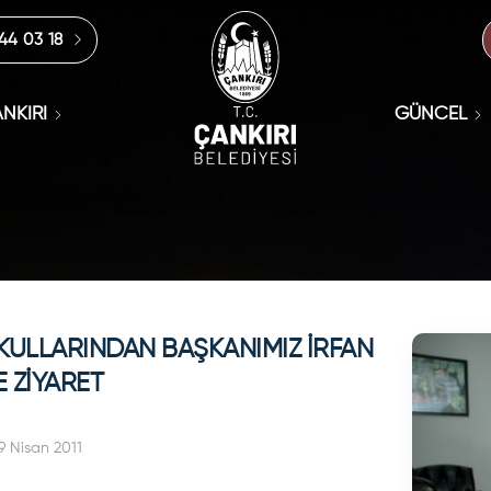
444 03 18
NKIRI
GÜNCEL
ULLARINDAN BAŞKANIMIZ İRFAN
E ZİYARET
9 Nisan 2011