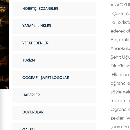
ANAOKUL
NÖBETÇI ECZANELER
Çankırı’
ile birl
YARARLI LINKLER
ederek ok
Başkanlı
VEFAT EDENLER
Anaokulu
Şehit Uğu
TURIZM
Dinç’in s
Ellerinde
COĞRAFI İŞARET LOGOLAR
öğrencile
söylemele
HABERLER
makamlard
Öğrencil
DUYURULAR
zekiler. 
şuuru bu 
GALERI