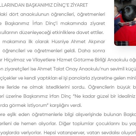
LARINDAN BAŞKANIMIZ DİNÇ’E ZİYARET
daki dört anaokulunun öğrencileri, öğretmenleri
ikte Başkanımız İrfan Dinç’i makamında ziyaret
ullarının düzenleyeceği etkinliklere davet ettiler.
k makamına ilk olarak Hüsniye Ahmet Akpınar
 öğrencileri ve öğretmenleri geldi. Daha sonra
r Hiçyılmaz ve Vilayetlere Hizmet Götürme Birliği Anaokulu öğ
on ziyaretçileri ise Ahmet Talat Onay Anaokulu’nun sevimli küçük
 çiçekler ve kendi yaptıkları el işi panolarla ziyaretine gelen min
re ileride ne olmak istediklerini sordu. Öğrencilerin büyük 
ri üzerine Başkanımız irfan Dinç “Ne kadar güzel bir idealiniz 
a görmek istiyorum” karşılığını verdi.
ere eşlik eden öğretmenlerle bilgi alışverişinde bulunan Baş
Verileni de hemen alıyorlar. Diğer toplumlar çocuklarını bu yaşl
yaşlarda veriyorlar. Hepsi vatanperver, vatan sevdalısı oluyorl