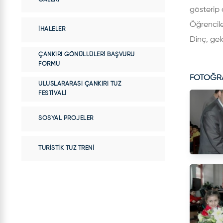
gösterip 
Öğrencil
İHALELER
Dinç, gel
ÇANKIRI GÖNÜLLÜLERI BAŞVURU
FORMU
FOTOĞR
ULUSLARARASI ÇANKIRI TUZ
FESTIVALI
SOSYAL PROJELER
TURISTIK TUZ TRENI