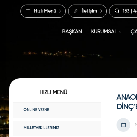
Hızlı Menü
İletişim
153 | 
BAŞKAN
KURUMSAL
ÇA
HIZLI MENÜ
ANAOK
DİNÇ’
ONLINE VEZNE
1
MILLETVEKILLERIMIZ