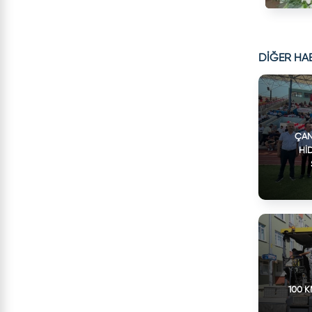
DİĞER HA
ÇAN
HI
100 K