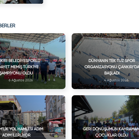
BERLER
KIRI BELEDIYESPORLU
DÜNYANIN TEK TUZ SPOR
DAYET MEMIŞ TÜRKIYE
ORGANIZASYONU ÇANKIRI’D
ŞAMPIYONU OLDU
BAŞLADI
6 Ağustos 2026
4 Ağustos 2026
M’LIK YOL HAMLESI ADIM
GERI DÖNÜŞÜMÜN KAHRAMAN
ADIM İLERLIYOR
ÇOCUKLAR OLDU