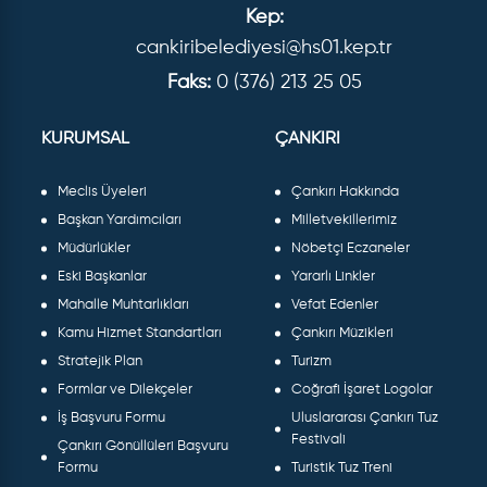
Kep:
cankiribelediyesi@hs01.kep.tr
Faks:
0 (376) 213 25 05
KURUMSAL
ÇANKIRI
Meclis Üyeleri
Çankırı Hakkında
Başkan Yardımcıları
Milletvekillerimiz
Müdürlükler
Nöbetçi Eczaneler
Eski Başkanlar
Yararlı Linkler
Mahalle Muhtarlıkları
Vefat Edenler
Kamu Hizmet Standartları
Çankırı Müzikleri
Stratejik Plan
Turizm
Formlar ve Dilekçeler
Coğrafi İşaret Logolar
İş Başvuru Formu
Uluslararası Çankırı Tuz
Festivali
Çankırı Gönüllüleri Başvuru
Formu
Turistik Tuz Treni