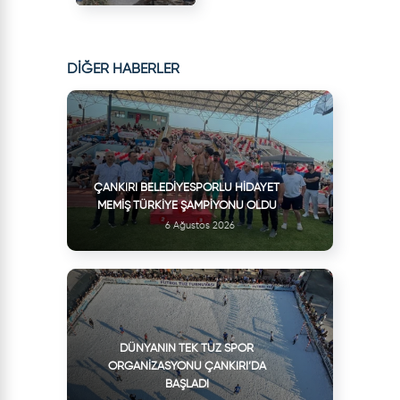
DİĞER HABERLER
ÇANKIRI BELEDIYESPORLU HIDAYET
MEMIŞ TÜRKIYE ŞAMPIYONU OLDU
6 Ağustos 2026
DÜNYANIN TEK TUZ SPOR
ORGANIZASYONU ÇANKIRI’DA
BAŞLADI