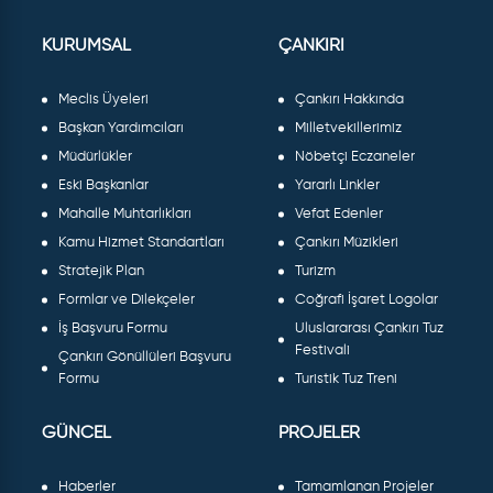
KURUMSAL
ÇANKIRI
Meclis Üyeleri
Çankırı Hakkında
Başkan Yardımcıları
Milletvekillerimiz
Müdürlükler
Nöbetçi Eczaneler
Eski Başkanlar
Yararlı Linkler
Mahalle Muhtarlıkları
Vefat Edenler
Kamu Hizmet Standartları
Çankırı Müzikleri
Stratejik Plan
Turizm
Formlar ve Dilekçeler
Coğrafi İşaret Logolar
İş Başvuru Formu
Uluslararası Çankırı Tuz
Festivali
Çankırı Gönüllüleri Başvuru
Formu
Turistik Tuz Treni
GÜNCEL
PROJELER
Haberler
Tamamlanan Projeler