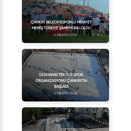
ÇANKIRI BELEDIYESPORLU HIDAYET
MEMIŞ TÜRKIYE ŞAMPIYONU OLDU
6 Ağustos 2026
DÜNYANIN TEK TUZ SPOR
ORGANIZASYONU ÇANKIRI’DA
BAŞLADI
4 Ağustos 2026