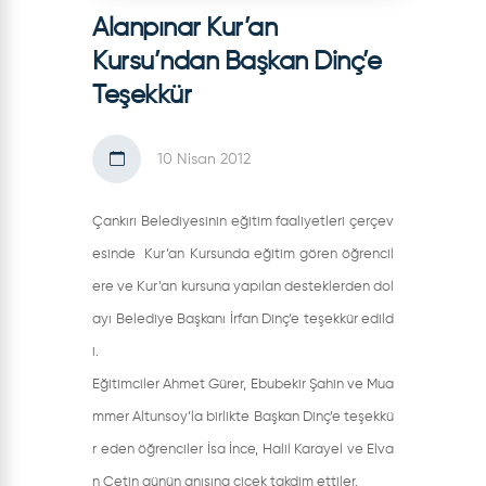
Alanpınar Kur’an
Kursu’ndan Başkan Dinç’e
Teşekkür
10 Nisan 2012
Çankırı Belediyesinin eğitim faaliyetleri çerçev
esinde Kur’an Kursunda eğitim gören öğrencil
ere ve Kur’an kursuna yapılan desteklerden dol
ayı Belediye Başkanı İrfan Dinç’e teşekkür edild
i.
Eğitimciler Ahmet Gürer, Ebubekir Şahin ve Mua
mmer Altunsoy’la birlikte Başkan Dinç’e teşekkü
r eden öğrenciler İsa İnce, Halil Karayel ve Elva
n Çetin günün anısına çiçek takdim ettiler.