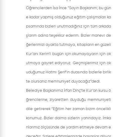
Öğrencilerden İsa İnce “Sayın Başkanım; bu gün
e kadar yapmış olduğunuz eğitim çalışmaları ka
psamında bizleri unutmadığınız için tüm arkada
şlarım adına teşekkür ederim. Bizler manevi de
ğerlerimizi ayakta tutmaya, kitapların en güzeli
Kur’anı Kerim’i bugün için okumaya,yarın için ok
utmaya gayret ediyoruz. Geçmişlerimiz için ok
uduğumuz Hatmi Şerif’in duasında bizlerle birlik
te olursanız memnuniyet duyacağız”dedi.
Belediye Başkanımız İrfan Dinç’te Kur’an kursu ö
ğrencilerine, ziyaretten duyduğu memnuniyeti
dile getirerek “Eğitim her zaman bizim öncelikli
konumuz. Bizler daima sizlerin yanındayız. İmka
nlarımız ölçüsünde de yardım etmeye devam e
deceğiz. Sizlere eğitimlerinizde başarılar diliyor