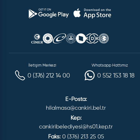
İletişim Merkezi
Whatsapp Hattımız
0 (376) 212 14 00
0 552 153 18 18
E-Posta:
hilalmasa@cankiri.bel.tr
Kep:
cankiribelediyesi@hs01.kep.tr
Faks:
0 (376) 213 25 05