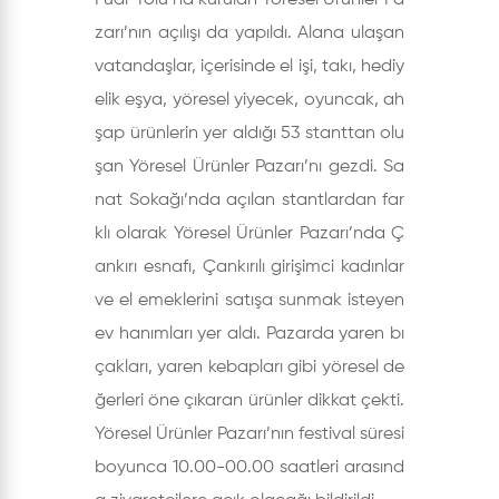
Fuar Yolu’na kurulan Yöresel Ürünler Pa
zarı’nın açılışı da yapıldı. Alana ulaşan
vatandaşlar, içerisinde el işi, takı, hediy
elik eşya, yöresel yiyecek, oyuncak, ah
şap ürünlerin yer aldığı 53 stanttan olu
şan Yöresel Ürünler Pazarı’nı gezdi. Sa
nat Sokağı’nda açılan stantlardan far
klı olarak Yöresel Ürünler Pazarı’nda Ç
ankırı esnafı, Çankırılı girişimci kadınlar
ve el emeklerini satışa sunmak isteyen
ev hanımları yer aldı. Pazarda yaren bı
çakları, yaren kebapları gibi yöresel de
ğerleri öne çıkaran ürünler dikkat çekti.
Yöresel Ürünler Pazarı’nın festival süresi
boyunca 10.00-00.00 saatleri arasınd