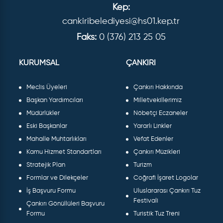
Kep:
cankiribelediyesi@hs01.kep.tr
Faks:
0 (376) 213 25 05
KURUMSAL
ÇANKIRI
Meclis Üyeleri
Çankırı Hakkında
Başkan Yardımcıları
Milletvekillerimiz
Müdürlükler
Nöbetçi Eczaneler
Eski Başkanlar
Yararlı Linkler
Mahalle Muhtarlıkları
Vefat Edenler
Kamu Hizmet Standartları
Çankırı Müzikleri
Stratejik Plan
Turizm
Formlar ve Dilekçeler
Coğrafi İşaret Logolar
İş Başvuru Formu
Uluslararası Çankırı Tuz
Festivali
Çankırı Gönüllüleri Başvuru
Formu
Turistik Tuz Treni