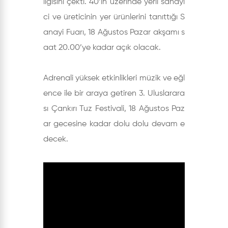
ilgisini çekti. 40’ın üzerinde yerli sanayi
ci ve üreticinin yer ürünlerini tanıttığı S
anayi Fuarı, 18 Ağustos Pazar akşamı s
aat 20.00’ye kadar açık olacak.
Adrenali yüksek etkinlikleri müzik ve eğl
ence ile bir araya getiren 3. Uluslarara
sı Çankırı Tuz Festivali, 18 Ağustos Paz
ar gecesine kadar dolu dolu devam e
decek.