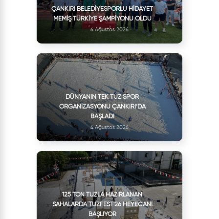
ÇANKIRI BELEDIYESPORLU HIDAYET
MEMIŞ TÜRKIYE ŞAMPIYONU OLDU
6 Ağustos 2026
DÜNYANIN TEK TUZ SPOR
ORGANIZASYONU ÇANKIRI’DA
BAŞLADI
4 Ağustos 2026
125 TON TUZLA HAZIRLANAN
SAHALARDA TUZFEST'26 HEYECANI
BAŞLIYOR