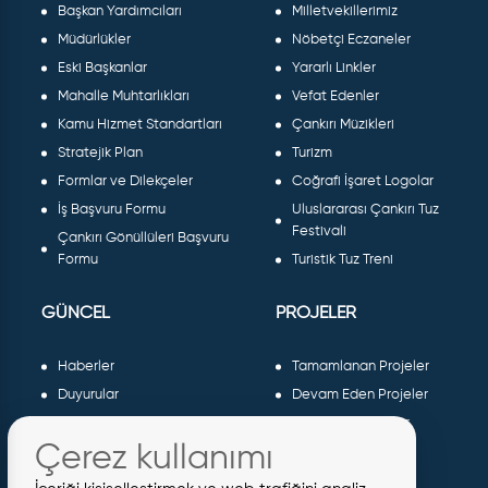
Başkan Yardımcıları
Milletvekillerimiz
Müdürlükler
Nöbetçi Eczaneler
Eski Başkanlar
Yararlı Linkler
Mahalle Muhtarlıkları
Vefat Edenler
Kamu Hizmet Standartları
Çankırı Müzikleri
Stratejik Plan
Turizm
Formlar ve Dilekçeler
Coğrafi İşaret Logolar
İş Başvuru Formu
Uluslararası Çankırı Tuz
Festivali
Çankırı Gönüllüleri Başvuru
Formu
Turistik Tuz Treni
GÜNCEL
PROJELER
Haberler
Tamamlanan Projeler
Duyurular
Devam Eden Projeler
Dergiler ve Gazeteler
Planlanan Projeler
Çerez kullanımı
Galeri
AB Projeleri
Etkinlikler
Sosyal Projeler