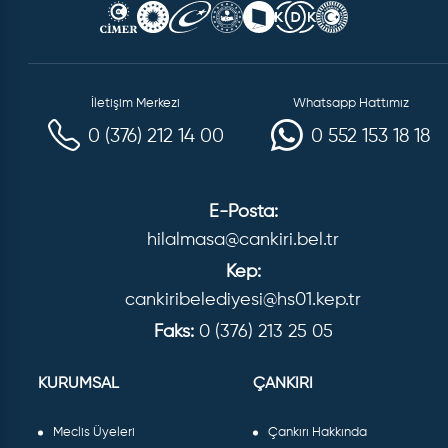
İletişim Merkezi
Whatsapp Hattımız
0 (376) 212 14 00
0 552 153 18 18
E-Posta:
hilalmasa@cankiri.bel.tr
Kep:
cankiribelediyesi@hs01.kep.tr
Faks:
0 (376) 213 25 05
KURUMSAL
ÇANKIRI
Meclis Üyeleri
Çankırı Hakkında