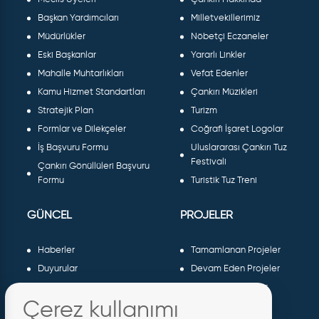
Başkan Yardımcıları
Milletvekillerimiz
Müdürlükler
Nöbetçi Eczaneler
Eski Başkanlar
Yararlı Linkler
Mahalle Muhtarlıkları
Vefat Edenler
Kamu Hizmet Standartları
Çankırı Müzikleri
Stratejik Plan
Turizm
Formlar ve Dilekçeler
Coğrafi İşaret Logolar
İş Başvuru Formu
Uluslararası Çankırı Tuz
Festivali
Çankırı Gönüllüleri Başvuru
Formu
Turistik Tuz Treni
GÜNCEL
PROJELER
Haberler
Tamamlanan Projeler
Duyurular
Devam Eden Projeler
Dergiler ve Gazeteler
Planlanan Projeler
Çerez kullanımı
Galeri
AB Projeleri