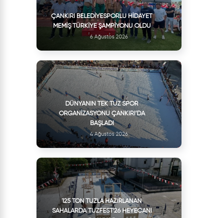
ÇANKIRI BELEDIYESPORLU HIDAYET
MEMIŞ TÜRKIYE ŞAMPIYONU OLDU
6 Ağustos 2026
DÜNYANIN TEK TUZ SPOR
ORGANIZASYONU ÇANKIRI’DA
BAŞLADI
4 Ağustos 2026
125 TON TUZLA HAZIRLANAN
SAHALARDA TUZFEST'26 HEYECANI