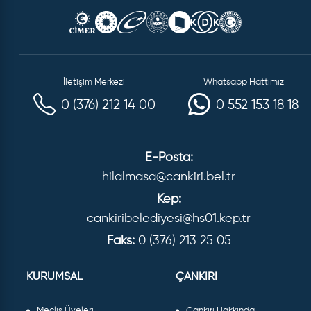
İletişim Merkezi
Whatsapp Hattımız
0 (376) 212 14 00
0 552 153 18 18
E-Posta:
hilalmasa@cankiri.bel.tr
Kep:
cankiribelediyesi@hs01.kep.tr
Faks:
0 (376) 213 25 05
KURUMSAL
ÇANKIRI
Meclis Üyeleri
Çankırı Hakkında