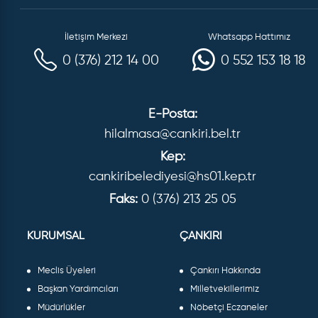
İletişim Merkezi
Whatsapp Hattımız
0 (376) 212 14 00
0 552 153 18 18
E-Posta:
hilalmasa@cankiri.bel.tr
Kep:
cankiribelediyesi@hs01.kep.tr
Faks:
0 (376) 213 25 05
KURUMSAL
ÇANKIRI
Meclis Üyeleri
Çankırı Hakkında
Başkan Yardımcıları
Milletvekillerimiz
Müdürlükler
Nöbetçi Eczaneler