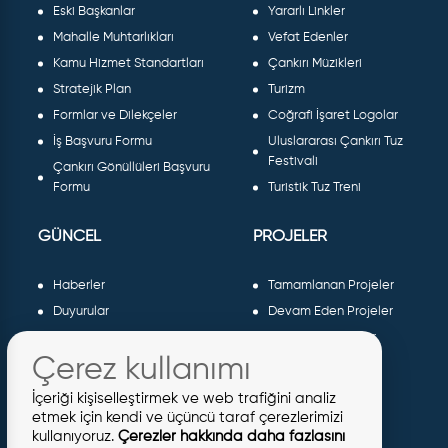
Eski Başkanlar
Yararlı Linkler
Mahalle Muhtarlıkları
Vefat Edenler
Kamu Hizmet Standartları
Çankırı Müzikleri
Stratejik Plan
Turizm
Formlar ve Dilekçeler
Coğrafi İşaret Logolar
İş Başvuru Formu
Uluslararası Çankırı Tuz
Festivali
Çankırı Gönüllüleri Başvuru
Formu
Turistik Tuz Treni
GÜNCEL
PROJELER
Haberler
Tamamlanan Projeler
Duyurular
Devam Eden Projeler
Dergiler ve Gazeteler
Planlanan Projeler
Çerez kullanımı
Galeri
AB Projeleri
Etkinlikler
Sosyal Projeler
İçeriği kişiselleştirmek ve web trafiğini analiz
Meclis Kararları
etmek için kendi ve üçüncü taraf çerezlerimizi
kullanıyoruz.
Çerezler hakkında daha fazlasını
İhaleler